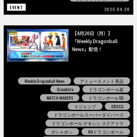
EVENT
2026.04.20
【4月20日（月）】
「Weekly Dragonball
News」配信！
Weekly Dragonball News
アミューズメント景品
Grandista
ドラゴンボール超
MATCH MAKERS
ドラゴンボールSD
Ｖジャンプ
DBSCG
ドラゴンボールスーパーダイバーズ
ドラゴンボール ゲキシン スクアドラ
ガシャポン
HGドラゴンボール