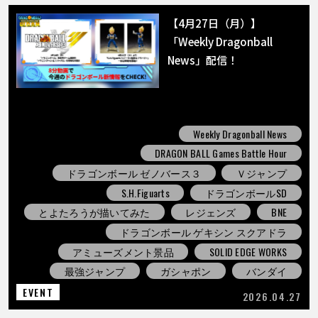
【4月27日（月）】
「Weekly Dragonball
News」配信！
Weekly Dragonball News
DRAGON BALL Games Battle Hour
ドラゴンボール ゼノバース３
Ｖジャンプ
S.H.Figuarts
ドラゴンボールSD
とよたろうが描いてみた
レジェンズ
BNE
ドラゴンボール ゲキシン スクアドラ
アミューズメント景品
SOLID EDGE WORKS
最強ジャンプ
ガシャポン
バンダイ
EVENT
2026.04.27