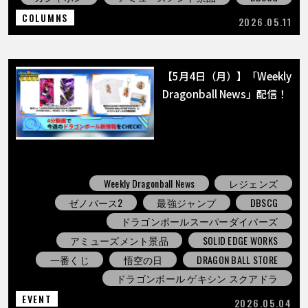
COLUMNS
2026.05.11
【5月4日（月）】「Weekly
Dragonball News」配信！
Weekly Dragonball News
レジェンズ
ゼノバース2
最強ジャンプ
DBSCG
ドラゴンボールスーパーダイバーズ
アミューズメント景品
SOLID EDGE WORKS
一番くじ
悟空の日
DRAGON BALL STORE
ドラゴンボール ゲキシン スクアドラ
EVENT
2026.05.04