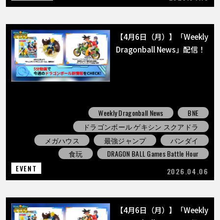
【4月6日（月）】「Weekly
Dragonball News」配信！
Weekly Dragonball News
BNE
ドラゴンボール ゲキシン スクアドラ
メガハウス
最強ジャンプ
バンダイ
食玩
DRAGON BALL Games Battle Hour
EVENT
2026.04.06
【4月6日（月）】「Weekly