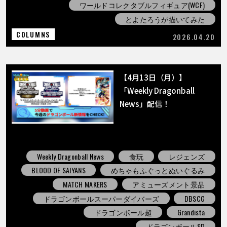
ワールドコレクタブルフィギュア(WCF)
とよたろうが描いてみた
COLUMNS
2026.04.20
【4月13日（月）】
「Weekly Dragonball
News」配信！
Weekly Dragonball News
食玩
レジェンズ
BLOOD OF SAIYANS
めちゃもふぐっとぬいぐるみ
MATCH MAKERS
アミューズメント景品
ドラゴンボールスーパーダイバーズ
DBSCG
ドラゴンボール超
Grandista
ドラゴンボールSD