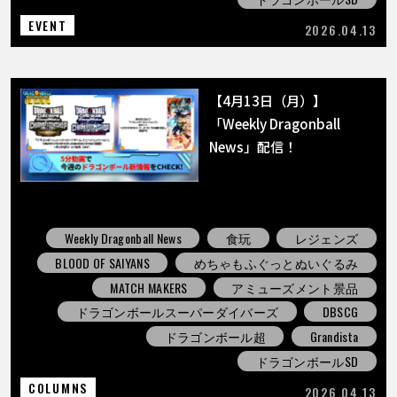
EVENT
2026.04.13
【4月13日（月）】
「Weekly Dragonball
News」配信！
Weekly Dragonball News
食玩
レジェンズ
BLOOD OF SAIYANS
めちゃもふぐっとぬいぐるみ
MATCH MAKERS
アミューズメント景品
ドラゴンボールスーパーダイバーズ
DBSCG
ドラゴンボール超
Grandista
ドラゴンボールSD
COLUMNS
2026.04.13