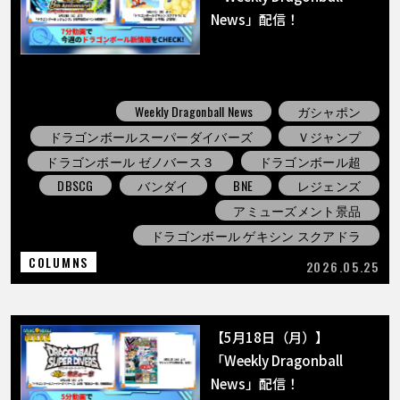
News」配信！
Weekly Dragonball News
ガシャポン
ドラゴンボールスーパーダイバーズ
Ｖジャンプ
ドラゴンボール ゼノバース３
ドラゴンボール超
DBSCG
バンダイ
BNE
レジェンズ
アミューズメント景品
ドラゴンボール ゲキシン スクアドラ
COLUMNS
2026.05.25
【5月18日（月）】
「Weekly Dragonball
News」配信！