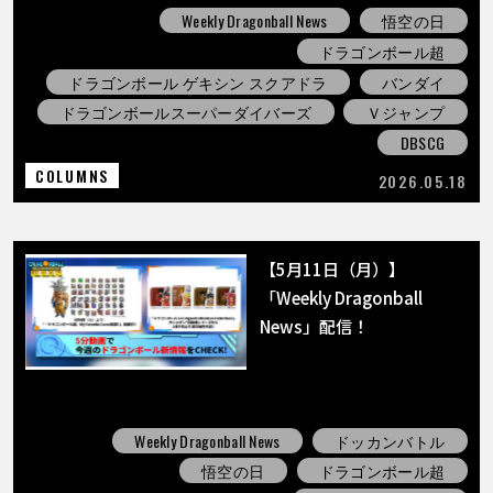
Weekly Dragonball News
悟空の日
ドラゴンボール超
ドラゴンボール ゲキシン スクアドラ
バンダイ
ドラゴンボールスーパーダイバーズ
Ｖジャンプ
DBSCG
COLUMNS
2026.05.18
【5月11日（月）】
「Weekly Dragonball
News」配信！
Weekly Dragonball News
ドッカンバトル
悟空の日
ドラゴンボール超