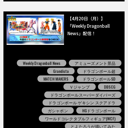
【4月20日（月）】
「Weekly Dragonball
News」配信！
Weekly Dragonball News
アミューズメント景品
Grandista
ドラゴンボール超
MATCH MAKERS
ドラゴンボールSD
Ｖジャンプ
DBSCG
ドラゴンボールスーパーダイバーズ
ドラゴンボール ゲキシン スクアドラ
ガシャポン
HGドラゴンボール
ワールドコレクタブルフィギュア(WCF)
とよたろうが描いてみた