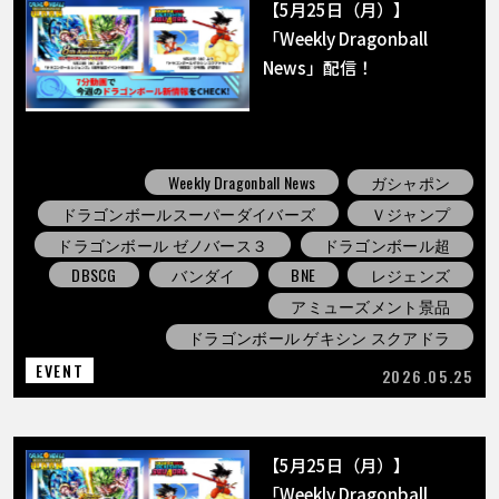
COLUMNS
【5月25日（月）】
「Weekly Dragonball
News」配信！
ABOUT
LANGUAGE
Weekly Dragonball News
ガシャポン
JP
EN
FR
DE
ES
ドラゴンボールスーパーダイバーズ
Ｖジャンプ
ドラゴンボール ゼノバース３
ドラゴンボール超
DBSCG
バンダイ
BNE
レジェンズ
アミューズメント景品
ドラゴンボール ゲキシン スクアドラ
EVENT
2026.05.25
【5月25日（月）】
「Weekly Dragonball