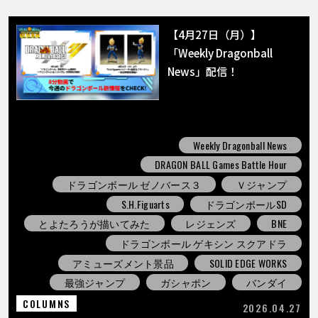
【4月27日（月）】
「Weekly Dragonball
News」配信！
Weekly Dragonball News
DRAGON BALL Games Battle Hour
ドラゴンボール ゼノバース３
Ｖジャンプ
S.H.Figuarts
ドラゴンボールSD
とよたろうが描いてみた
レジェンズ
BNE
ドラゴンボール ゲキシン スクアドラ
アミューズメント景品
SOLID EDGE WORKS
最強ジャンプ
ガシャポン
バンダイ
COLUMNS
2026.04.27