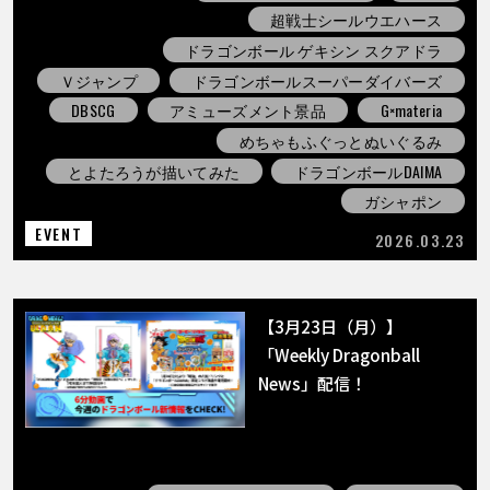
超戦士シールウエハース
ドラゴンボール ゲキシン スクアドラ
Ｖジャンプ
ドラゴンボールスーパーダイバーズ
DBSCG
アミューズメント景品
G×materia
めちゃもふぐっとぬいぐるみ
とよたろうが描いてみた
ドラゴンボールDAIMA
ガシャポン
EVENT
2026.03.23
【3月23日（月）】
「Weekly Dragonball
News」配信！