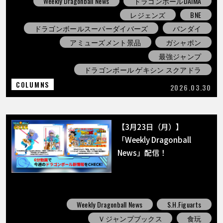
Weekly Dragonball News
ドラゴンボールDAIMA
レジェンズ
BNE
ドラゴンボールスーパーダイバーズ
バンダイ
アミューズメント景品
ガシャポン
最強ジャンプ
ドラゴンボール ゲキシン スクアドラ
COLUMNS
2026.03.30
【3月23日（月）】
「Weekly Dragonball
News」配信！
Weekly Dragonball News
S.H.Figuarts
Ｖジャンプブックス
食玩