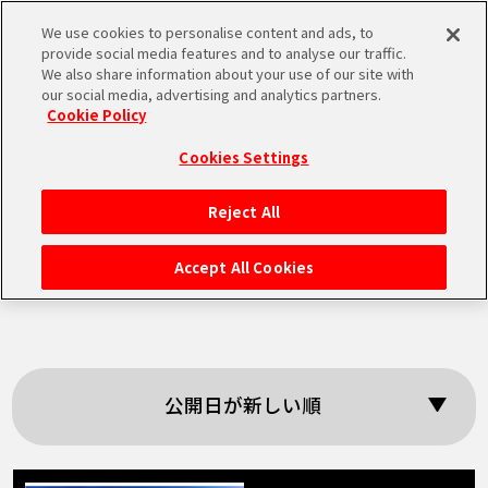
We use cookies to personalise content and ads, to
MEN
provide social media features and to analyse our traffic.
U
We also share information about your use of our site with
our social media, advertising and analytics partners.
Cookie Policy
「Weekly
Cookies Settings
Dragonball News」
Reject All
HOME
の検索結果
Accept All Cookies
NEWS
RANKING
公開日が新しい順
MOVIE