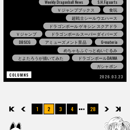
Weekly Dragonball News
S.H.Figuarts
Ｖジャンプブックス
食玩
超戦士シールウエハース
ドラゴンボール ゲキシン スクアドラ
Ｖジャンプ
ドラゴンボールスーパーダイバーズ
DBSCG
アミューズメント景品
G×materia
めちゃもふぐっとぬいぐるみ
とよたろうが描いてみた
ドラゴンボールDAIMA
ガシャポン
COLUMNS
2026.03.23
1
2
3
4
28
先頭
前へ
次へ
最後