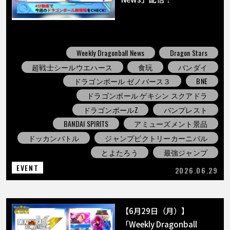
Weekly Dragonball News
Dragon Stars
超戦士シールウエハース
食玩
バンダイ
ドラゴンボール ゼノバース３
BNE
ドラゴンボール ゲキシン スクアドラ
ドラゴンボールZ
バンプレスト
BANDAI SPIRITS
アミューズメント景品
ドッカンバトル
ジャンプビクトリーカーニバル
とよたろう
最強ジャンプ
EVENT
2026.06.29
【6月29日（月）】
「Weekly Dragonball