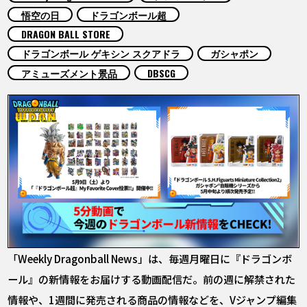
COLUMNS
悟空の日
ドラゴンボール超
DRAGON BALL STORE
ABOUT
ドラゴンボール ゲキシン スクアドラ
ガシャポン
アミューズメント景品
DBSCG
LANGUAGE
JP
EN
FR
DE
ES
「Weekly Dragonball News」は、毎週月曜日に『ドラゴンボ
ール』の新情報をお届けする動画配信だ。前の週に解禁された
情報や、1週間に発売される商品の情報などを、Vジャンプ編集