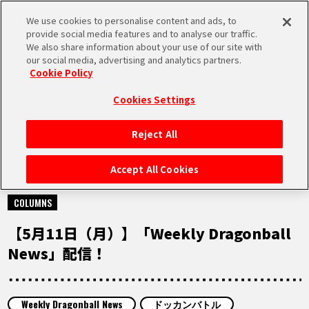
We use cookies to personalise content and ads, to
MEN
provide social media features and to analyse our traffic.
U
We also share information about your use of our site with
our social media, advertising and analytics partners.
Cookie Policy
NEWS
ニュース
Cookies Settings
Reject All
HOME
Accept All Cookies
2026.05.11
NEWS
COLUMNS
【5月11日（月）】「Weekly Dragonball
RANKING
News」配信！
MOVIE
Weekly Dragonball News
ドッカンバトル