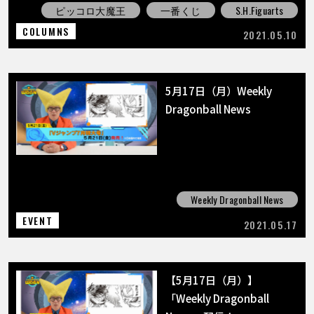
ピッコロ大魔王
一番くじ
S.H.Figuarts
COLUMNS
2021.05.10
5月17日（月）Weekly
Dragonball News
Weekly Dragonball News
EVENT
2021.05.17
【5月17日（月）】
「Weekly Dragonball