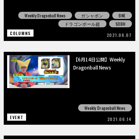
Weekly Dragonball News
ガシャポン
BNE
ドラゴンボール超
SDBH
COLUMNS
2021.06.07
【6月14日公開】Weekly
Dragonball News
Weekly Dragonball News
EVENT
2021.06.14