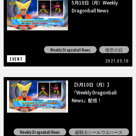
COLUMNS
5月10日（月）Weekly
Dragonball News
ABOUT
LANGUAGE
Weekly Dragonball News
悟空の日
JP
EN
FR
DE
ES
EVENT
2021.05.10
【5月10日（月）】
「Weekly Dragonball
News」配信！
Weekly Dragonball News
超戦士シールウエハース