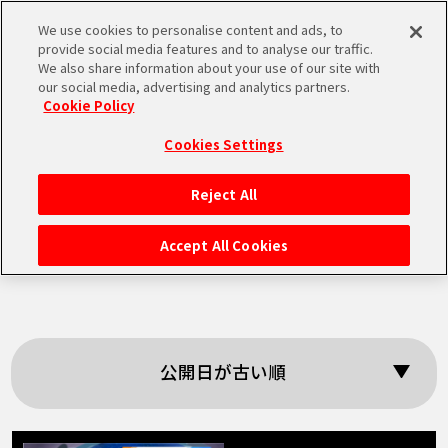
We use cookies to personalise content and ads, to
MEN
provide social media features and to analyse our traffic.
U
We also share information about your use of our site with
our social media, advertising and analytics partners.
Cookie Policy
「Weekly
Cookies Settings
Dragonball News」
Reject All
HOME
の検索結果
Accept All Cookies
NEWS
RANKING
公開日が古い順
MOVIE