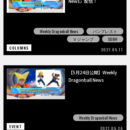
News」配信！
Weekly Dragonball News
バンプレスト
Ｖジャンプ
SDBH
COLUMNS
2021.05.17
【5月24日公開】Weekly
Dragonball News
Weekly Dragonball News
EVENT
2021.05.24