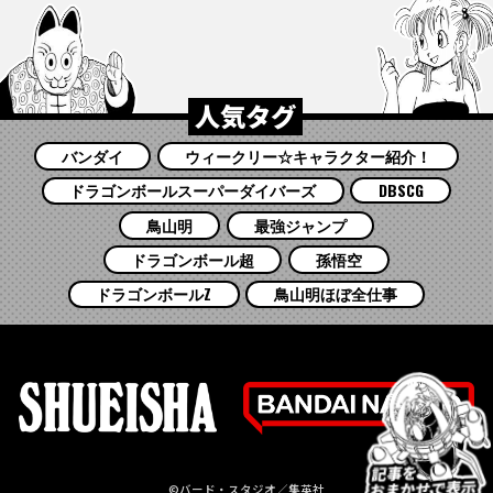
人気タグ
バンダイ
ウィークリー☆キャラクター紹介！
ドラゴンボールスーパーダイバーズ
DBSCG
鳥山明
最強ジャンプ
ドラゴンボール超
孫悟空
ドラゴンボールZ
鳥山明ほぼ全仕事
©バード・スタジオ／集英社