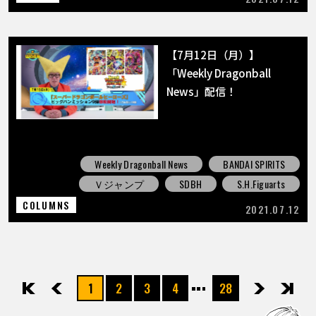
【7月12日（月）】
「Weekly Dragonball
News」配信！
Weekly Dragonball News
BANDAI SPIRITS
Ｖジャンプ
SDBH
S.H.Figuarts
COLUMNS
2021.07.12
1
2
3
4
28
先頭
前へ
次へ
最後