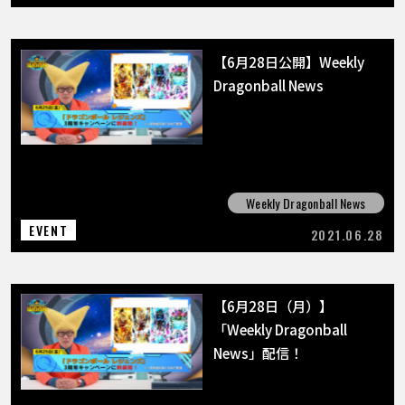
【6月28日公開】Weekly
Dragonball News
Weekly Dragonball News
EVENT
2021.06.28
【6月28日（月）】
「Weekly Dragonball
News」配信！