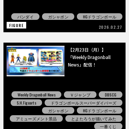
バンダイ
ガシャポン
HGドラゴンボール
FIGURE
2026.02.27
【2月23日（月）】
「Weekly Dragonball
News」配信！
Weekly Dragonball News
Ｖジャンプ
DBSCG
S.H.Figuarts
ドラゴンボールスーパーダイバーズ
ガシャポン
HGドラゴンボール
アミューズメント景品
とよたろうが描いてみた
一番くじ