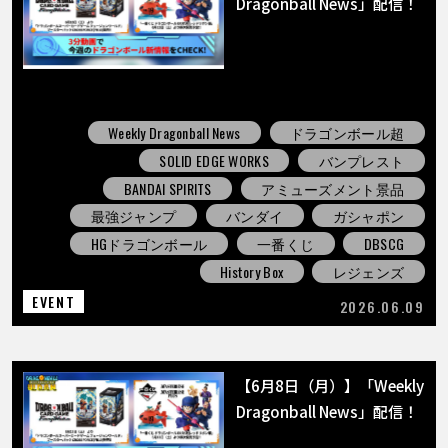
Dragonball News」配信！
Weekly Dragonball News
ドラゴンボール超
SOLID EDGE WORKS
バンプレスト
BANDAI SPIRITS
アミューズメント景品
最強ジャンプ
バンダイ
ガシャポン
HGドラゴンボール
一番くじ
DBSCG
History Box
レジェンズ
EVENT
2026.06.09
【6月8日（月）】「Weekly
Dragonball News」配信！