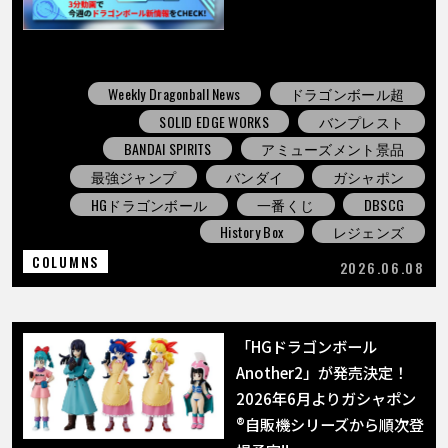
Weekly Dragonball News
ドラゴンボール超
SOLID EDGE WORKS
バンプレスト
BANDAI SPIRITS
アミューズメント景品
最強ジャンプ
バンダイ
ガシャポン
HGドラゴンボール
一番くじ
DBSCG
History Box
レジェンズ
COLUMNS
2026.06.08
「HGドラゴンボール
Another2」が発売決定！
2026年6月よりガシャポン
®自販機シリーズから順次登