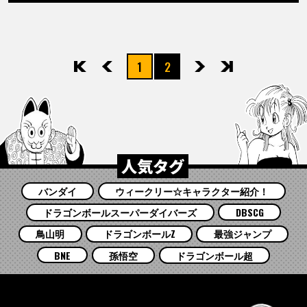
1
2
先頭
前へ
次へ
最後
人気タグ
バンダイ
ウィークリー☆キャラクター紹介！
ドラゴンボールスーパーダイバーズ
DBSCG
鳥山明
ドラゴンボールZ
最強ジャンプ
BNE
孫悟空
ドラゴンボール超