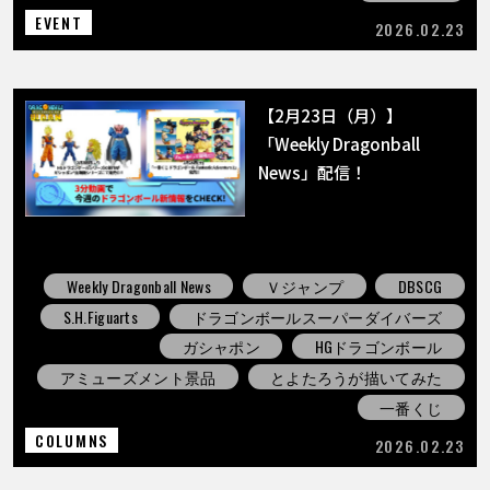
EVENT
2026.02.23
【2月23日（月）】
「Weekly Dragonball
News」配信！
Weekly Dragonball News
Ｖジャンプ
DBSCG
S.H.Figuarts
ドラゴンボールスーパーダイバーズ
ガシャポン
HGドラゴンボール
アミューズメント景品
とよたろうが描いてみた
一番くじ
COLUMNS
2026.02.23