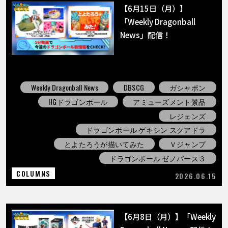
【6月15日（月）】
「Weekly Dragonball
News」配信！
Weekly Dragonball News
DBSCG
ガシャポン
HGドラゴンボール
アミューズメント景品
レジェンズ
ドラゴンボール ゲキシン スクアドラ
とよたろうが描いてみた
Ｖジャンプ
ドラゴンボール ゼノバース３
COLUMNS
2026.06.15
【6月8日（月）】「Weekly