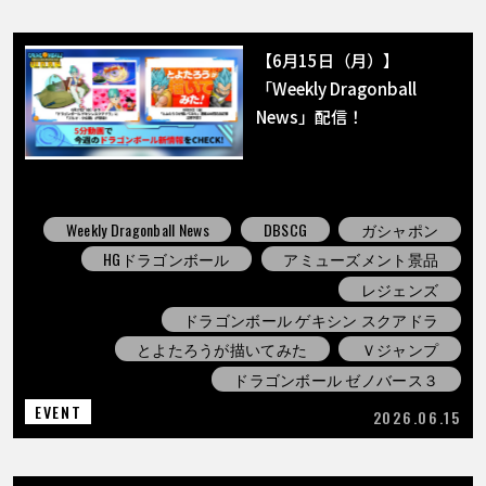
【6月15日（月）】
「Weekly Dragonball
News」配信！
Weekly Dragonball News
DBSCG
ガシャポン
HGドラゴンボール
アミューズメント景品
レジェンズ
ドラゴンボール ゲキシン スクアドラ
とよたろうが描いてみた
Ｖジャンプ
ドラゴンボール ゼノバース３
EVENT
2026.06.15