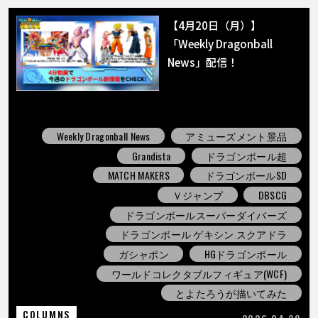
【4月20日（月）】
「Weekly Dragonball
News」配信！
Weekly Dragonball News
アミューズメント景品
Grandista
ドラゴンボール超
MATCH MAKERS
ドラゴンボールSD
Ｖジャンプ
DBSCG
ドラゴンボールスーパーダイバーズ
ドラゴンボール ゲキシン スクアドラ
ガシャポン
HGドラゴンボール
ワールドコレクタブルフィギュア(WCF)
とよたろうが描いてみた
COLUMNS