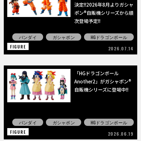
COLUMNS
決定!!2026年8月よりガシャ
ポン®自販機シリーズから順
ABOUT
次登場予定!!
バンダイ
ガシャポン
HGドラゴンボール
FIGURE
LANGUAGE
2026.07.14
JP
EN
FR
DE
ES
「HGドラゴンボール
Another2」がガシャポン®
自販機シリーズに登場中!!
バンダイ
ガシャポン
HGドラゴンボール
FIGURE
2026.06.19