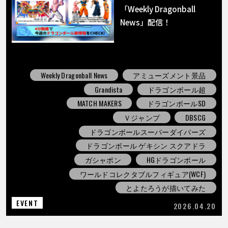
「Weekly Dragonball
News」配信！
Weekly Dragonball News
アミューズメント景品
Grandista
ドラゴンボール超
MATCH MAKERS
ドラゴンボールSD
Ｖジャンプ
DBSCG
ドラゴンボールスーパーダイバーズ
ドラゴンボール ゲキシン スクアドラ
ガシャポン
HGドラゴンボール
ワールドコレクタブルフィギュア(WCF)
とよたろうが描いてみた
EVENT
2026.04.20