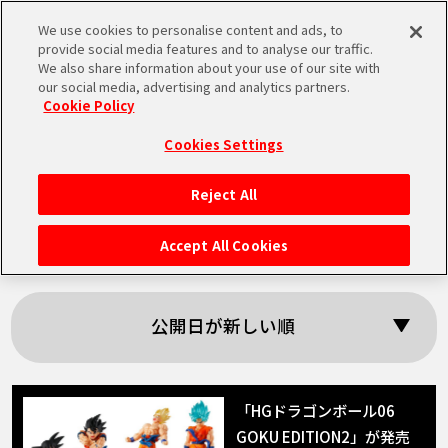
We use cookies to personalise content and ads, to
MEN
provide social media features and to analyse our traffic.
U
We also share information about your use of our site with
our social media, advertising and analytics partners.
Cookie Policy
「HGドラゴンボー
Cookies Settings
ル」の検索結果
Reject All
HOME
Accept All Cookies
NEWS
公開日が新しい順
RANKING
MOVIE
「HGドラゴンボール06
GOKU EDITION2」が発売