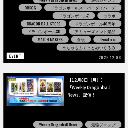
DBSCG
ドラゴンボールスーパーダイバーズ
ドラゴンボールZ
コラボ
DRAGON BALL STORE
ドラゴンボール40周年
ドラゴンボールSD
アミューズメント景品
MATCH MAKERS
食玩
G×materia
めちゃもふぐっとぬいぐるみ
EVENT
2025.12.08
【12月8日（月）】
「Weekly Dragonball
News」配信！
Weekly Dragonball News
最強ジャンプ