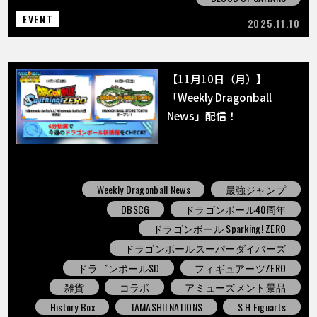
EVENT
2025.11.10
【11月10日（月）】
「Weekly Dragonball
News」配信！
Weekly Dragonball News
最強ジャンプ
DBSCG
ドラゴンボール40周年
ドラゴンボール Sparking! ZERO
ドラゴンボールスーパーダイバーズ
ドラゴンボールSD
フィギュアーツZERO
雑貨
コラボ
アミューズメント景品
History Box
TAMASHII NATIONS
S.H.Figuarts