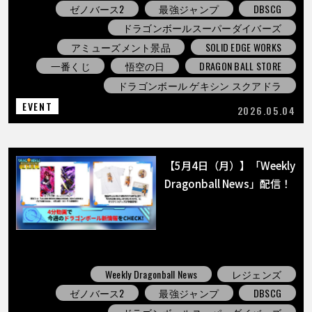
ゼノバース2
最強ジャンプ
DBSCG
ドラゴンボールスーパーダイバーズ
アミューズメント景品
SOLID EDGE WORKS
一番くじ
悟空の日
DRAGON BALL STORE
ドラゴンボール ゲキシン スクアドラ
EVENT
2026.05.04
【5月4日（月）】「Weekly
Dragonball News」配信！
Weekly Dragonball News
レジェンズ
ゼノバース2
最強ジャンプ
DBSCG