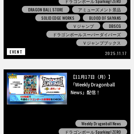
ドラゴンボール Sparking! ZERO
DRAGON BALL STORE
アミューズメント景品
SOLID EDGE WORKS
BLOOD OF SAIYANS
Ｖジャンプ
DBSCG
ドラゴンボールスーパーダイバーズ
Ｖジャンプブックス
EVENT
2025.11.17
【11月17日（月）】
「Weekly Dragonball
News」配信！
Weekly Dragonball News
ドラゴンボール Sparking! ZERO