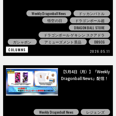
Weekly Dragonball News
ドッカンバトル
悟空の日
ドラゴンボール超
DRAGON BALL STORE
ドラゴンボール ゲキシン スクアドラ
ガシャポン
アミューズメント景品
DBSCG
COLUMNS
2026.05.11
【5月4日（月）】「Weekly
Dragonball News」配信！
Weekly Dragonball News
レジェンズ