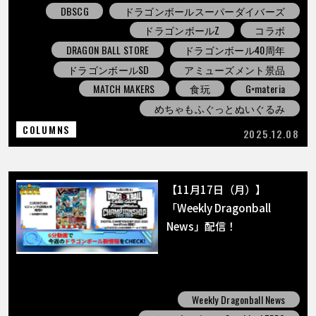
DBSCG
ドラゴンボールスーパーダイバーズ
ドラゴンボールZ
コラボ
DRAGON BALL STORE
ドラゴンボール40周年
ドラゴンボールSD
アミューズメント景品
MATCH MAKERS
食玩
G×materia
めちゃもふぐっとぬいぐるみ
COLUMNS
2025.12.08
【11月17日（月）】
「Weekly Dragonball
News」配信！
Weekly Dragonball News