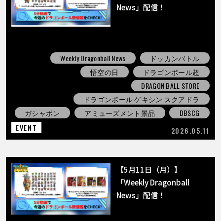
COLUMNS
News」配信！
ABOUT
Weekly Dragonball News
ドッカンバトル
悟空の日
ドラゴンボール超
LANGUAGE
DRAGON BALL STORE
JP
EN
FR
DE
ES
ドラゴンボール ゲキシン スクアドラ
ガシャポン
アミューズメント景品
DBSCG
EVENT
2026.05.11
【5月11日（月）】
「Weekly Dragonball
News」配信！