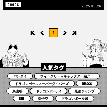
GOODS
2025.09.26
1
先頭
前へ
次へ
最後
人気タグ
バンダイ
ウィークリー☆キャラクター紹介！
ドラゴンボールスーパーダイバーズ
DBSCG
鳥山明
ドラゴンボールZ
最強ジャンプ
BNE
孫悟空
ドラゴンボール超