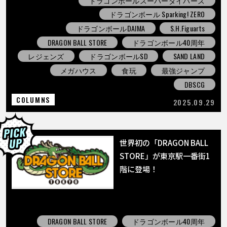
ドラゴンボールスーパーダイバーズ
ドラゴンボール Sparking! ZERO
ドラゴンボールDAIMA
S.H.Figuarts
DRAGON BALL STORE
ドラゴンボール40周年
レジェンズ
ドラゴンボールSD
SAND LAND
メガハウス
食玩
最強ジャンプ
DBSCG
COLUMNS
2025.09.29
世界初の「DRAGON BALL
STORE」が東京駅一番街1
階に登場！
DRAGON BALL STORE
ドラゴンボール40周年