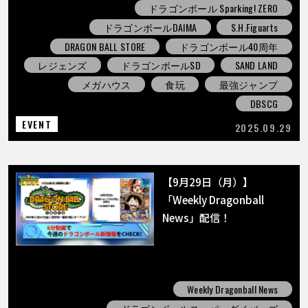
ドラゴンボール Sparking! ZERO
ドラゴンボールDAIMA
S.H.Figuarts
DRAGON BALL STORE
ドラゴンボール40周年
レジェンズ
ドラゴンボールSD
SAND LAND
メガハウス
食玩
最強ジャンプ
DBSCG
EVENT
2025.09.29
【9月29日（月）】
「Weekly Dragonball
News」配信！
Weekly Dragonball News