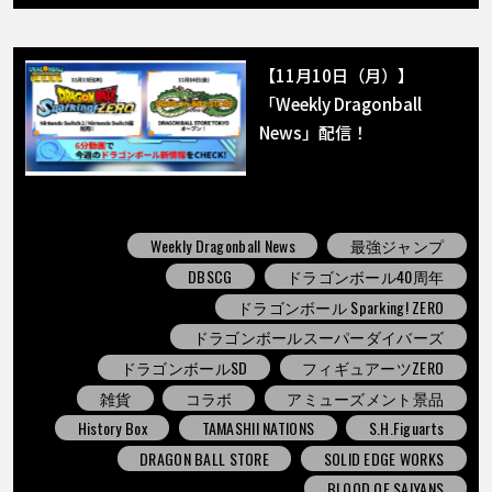
【11月10日（月）】
「Weekly Dragonball
News」配信！
Weekly Dragonball News
最強ジャンプ
DBSCG
ドラゴンボール40周年
ドラゴンボール Sparking! ZERO
ドラゴンボールスーパーダイバーズ
ドラゴンボールSD
フィギュアーツZERO
雑貨
コラボ
アミューズメント景品
History Box
TAMASHII NATIONS
S.H.Figuarts
DRAGON BALL STORE
SOLID EDGE WORKS
BLOOD OF SAIYANS