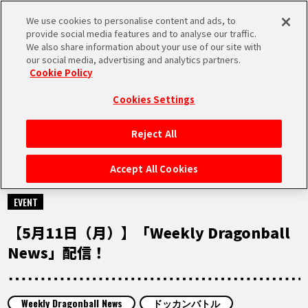
We use cookies to personalise content and ads, to
MEN
provide social media features and to analyse our traffic.
U
We also share information about your use of our site with
our social media, advertising and analytics partners.
Cookie Policy
MOVIE
ムービー
Cookies Settings
Reject All
HOME
Accept All Cookies
2026.05.11
NEWS
EVENT
【5月11日（月）】「Weekly Dragonball
RANKING
News」配信！
MOVIE
Weekly Dragonball News
ドッカンバトル