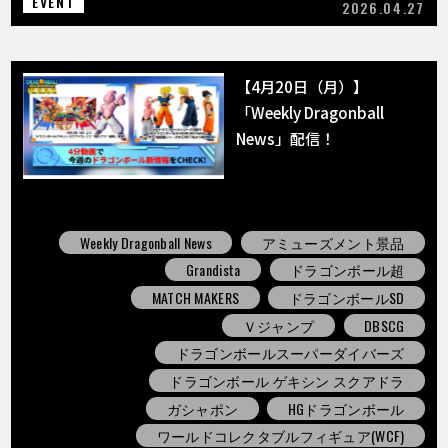
EVENT
2026.04.27
【4月20日（月）】
「Weekly Dragonball
News」配信！
Weekly Dragonball News
アミューズメント景品
Grandista
ドラゴンボール超
MATCH MAKERS
ドラゴンボールSD
Ｖジャンプ
DBSCG
ドラゴンボールスーパーダイバーズ
ドラゴンボール ゲキシン スクアドラ
ガシャポン
HGドラゴンボール
ワールドコレクタブルフィギュア(WCF)