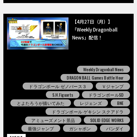
【4月27日（月）】
「Weekly Dragonball
News」配信！
Weekly Dragonball News
DRAGON BALL Games Battle Hour
ドラゴンボール ゼノバース３
Ｖジャンプ
S.H.Figuarts
ドラゴンボールSD
とよたろうが描いてみた
レジェンズ
BNE
ドラゴンボール ゲキシン スクアドラ
アミューズメント景品
SOLID EDGE WORKS
最強ジャンプ
ガシャポン
バンダイ