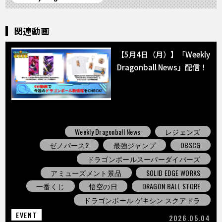
関連動画
【5月4日（月）】「Weekly
Dragonball News」配信！
Weekly Dragonball News
レジェンズ
ゼノバース2
最強ジャンプ
DBSCG
ドラゴンボールスーパーダイバーズ
アミューズメント景品
SOLID EDGE WORKS
一番くじ
悟空の日
DRAGON BALL STORE
ドラゴンボール ゲキシン スクアドラ
EVENT
2026.05.04