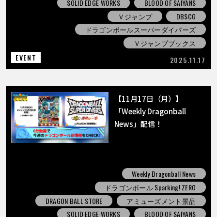
SOLID EDGE WORKS
BLOOD OF SAIYANS
Ｖジャンプ
DBSCG
ドラゴンボールスーパーダイバーズ
Ｖジャンプブックス
EVENT
2025.11.17
【11月17日（月）】
「Weekly Dragonball
News」配信！
Weekly Dragonball News
ドラゴンボール Sparking! ZERO
DRAGON BALL STORE
アミューズメント景品
SOLID EDGE WORKS
BLOOD OF SAIYANS