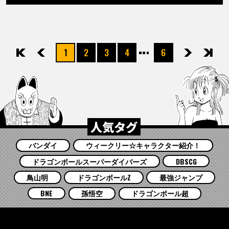
1
2
3
4
6
先頭
前へ
次へ
最後
人気タグ
バンダイ
ウィークリー☆キャラクター紹介！
ドラゴンボールスーパーダイバーズ
DBSCG
鳥山明
ドラゴンボールZ
最強ジャンプ
BNE
孫悟空
ドラゴンボール超