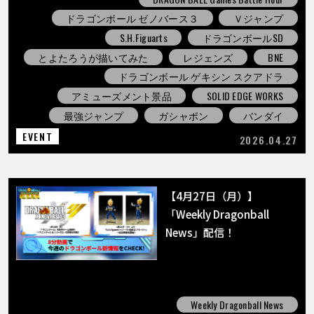
ドラゴンボール ゼノバース３
Ｖジャンプ
S.H.Figuarts
ドラゴンボールSD
とよたろうが描いてみた
レジェンズ
BNE
ドラゴンボール ゲキシン スクアドラ
アミューズメント景品
SOLID EDGE WORKS
最強ジャンプ
ガシャポン
バンダイ
EVENT
2026.04.27
【4月27日（月）】
「Weekly Dragonball
News」配信！
Weekly Dragonball News