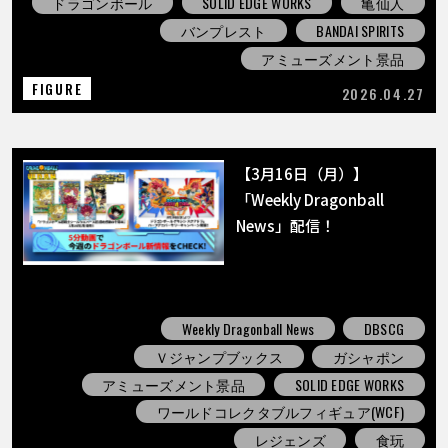
ドラゴンボール
SOLID EDGE WORKS
亀仙人
バンプレスト
BANDAI SPIRITS
アミューズメント景品
FIGURE
2026.04.27
【3月16日（月）】
「Weekly Dragonball
News」配信！
Weekly Dragonball News
DBSCG
Ｖジャンプブックス
ガシャポン
アミューズメント景品
SOLID EDGE WORKS
ワールドコレクタブルフィギュア(WCF)
レジェンズ
食玩