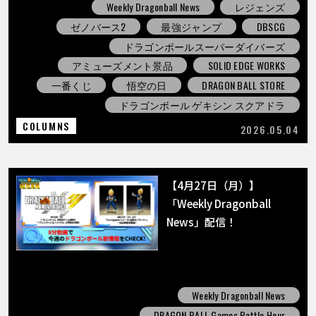
Weekly Dragonball News
レジェンズ
ゼノバース2
最強ジャンプ
DBSCG
ドラゴンボールスーパーダイバーズ
アミューズメント景品
SOLID EDGE WORKS
一番くじ
悟空の日
DRAGON BALL STORE
ドラゴンボール ゲキシン スクアドラ
COLUMNS
2026.05.04
【4月27日（月）】
「Weekly Dragonball
News」配信！
Weekly Dragonball News
DRAGON BALL Games Battle Hour