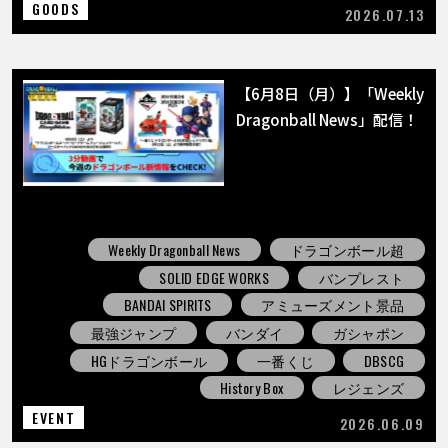
GOODS
2026.07.13
【6月8日（月）】「Weekly
Dragonball News」配信！
Weekly Dragonball News
ドラゴンボール超
SOLID EDGE WORKS
バンプレスト
BANDAI SPIRITS
アミューズメント景品
最強ジャンプ
バンダイ
ガシャポン
HGドラゴンボール
一番くじ
DBSCG
History Box
レジェンズ
EVENT
2026.06.09