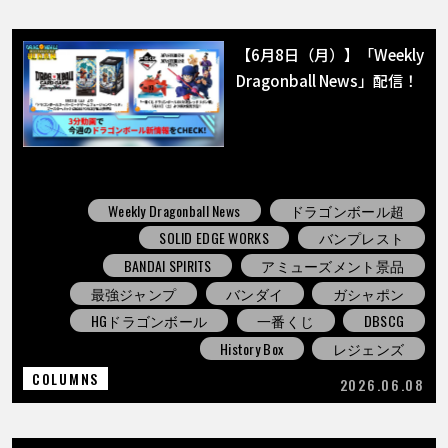
【6月8日（月）】「Weekly
Dragonball News」配信！
Weekly Dragonball News
ドラゴンボール超
SOLID EDGE WORKS
バンプレスト
BANDAI SPIRITS
アミューズメント景品
最強ジャンプ
バンダイ
ガシャポン
HGドラゴンボール
一番くじ
DBSCG
History Box
レジェンズ
COLUMNS
2026.06.08