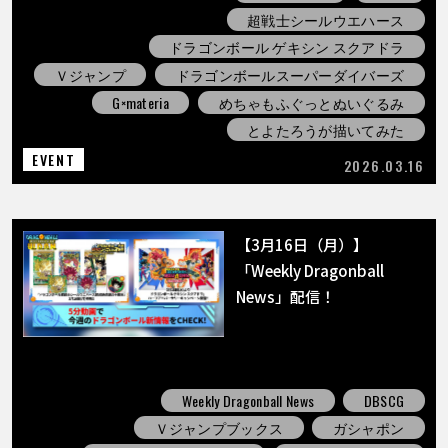
超戦士シールウエハース
ドラゴンボール ゲキシン スクアドラ
Ｖジャンプ
ドラゴンボールスーパーダイバーズ
G×materia
めちゃもふぐっとぬいぐるみ
とよたろうが描いてみた
EVENT
2026.03.16
【3月16日（月）】
「Weekly Dragonball
News」配信！
Weekly Dragonball News
DBSCG
Ｖジャンプブックス
ガシャポン