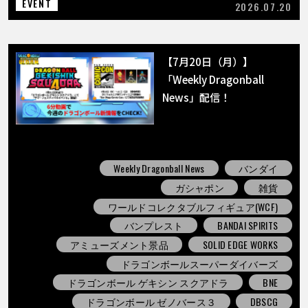
EVENT
2026.07.20
【7月20日（月）】
「Weekly Dragonball
News」配信！
Weekly Dragonball News
バンダイ
ガシャポン
雑貨
ワールドコレクタブルフィギュア(WCF)
バンプレスト
BANDAI SPIRITS
アミューズメント景品
SOLID EDGE WORKS
ドラゴンボールスーパーダイバーズ
ドラゴンボール ゲキシン スクアドラ
BNE
ドラゴンボール ゼノバース３
DBSCG