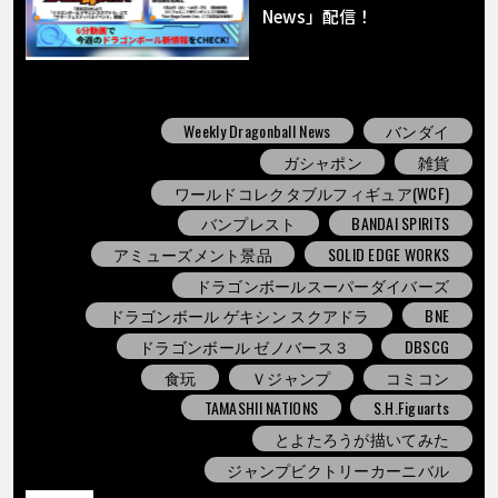
COLUMNS
News」配信！
ABOUT
Weekly Dragonball News
バンダイ
ガシャポン
雑貨
LANGUAGE
ワールドコレクタブルフィギュア(WCF)
JP
EN
FR
DE
ES
バンプレスト
BANDAI SPIRITS
アミューズメント景品
SOLID EDGE WORKS
ドラゴンボールスーパーダイバーズ
ドラゴンボール ゲキシン スクアドラ
BNE
ドラゴンボール ゼノバース３
DBSCG
食玩
Ｖジャンプ
コミコン
TAMASHII NATIONS
S.H.Figuarts
とよたろうが描いてみた
ジャンプビクトリーカーニバル