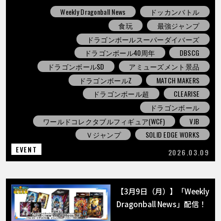
Weekly Dragonball News
ドッカンバトル
食玩
最強ジャンプ
ドラゴンボールスーパーダイバーズ
ドラゴンボール40周年
DBSCG
ドラゴンボールSD
アミューズメント景品
ドラゴンボールZ
MATCH MAKERS
ドラゴンボール超
CLEARISE
ドラゴンボール
ワールドコレクタブルフィギュア(WCF)
VJB
Ｖジャンプ
SOLID EDGE WORKS
EVENT
2026.03.09
【3月9日（月）】「Weekly
Dragonball News」配信！