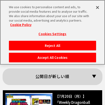
We use cookies to personalise content and ads, to
MEN
provide social media features and to analyse our traffic.
U
We also share information about your use of our site with
our social media, advertising and analytics partners.
Cookie Policy
「SOLID EDGE
Cookies Settings
WORKS」の検索結果
Reject All
HOME
Accept All Cookies
NEWS
公開日が新しい順
RANKING
MOVIE
【7月20日（月）】
「Weekly Dragonball