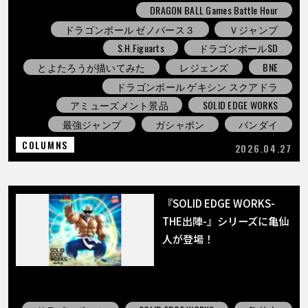
DRAGON BALL Games Battle Hour
ドラゴンボール ゼノバース３
Ｖジャンプ
S.H.Figuarts
ドラゴンボールSD
とよたろうが描いてみた
レジェンズ
BNE
ドラゴンボール ゲキシン スクアドラ
アミューズメント景品
SOLID EDGE WORKS
最強ジャンプ
ガシャポン
バンダイ
COLUMNS
2026.04.27
『SOLID EDGE WORKS-
THE出陣-』シリーズに亀仙
人が登場！