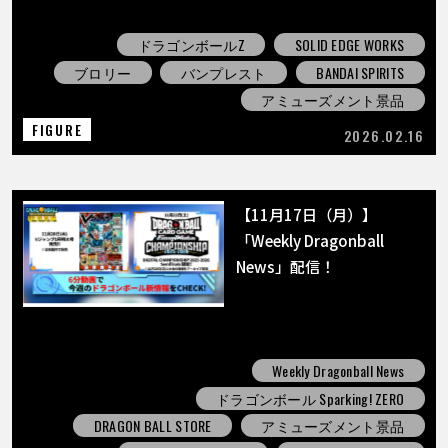
ドラゴンボールZ
SOLID EDGE WORKS
ブロリー
バンプレスト
BANDAI SPIRITS
アミューズメント景品
FIGURE
2026.02.16
【11月17日（月）】
「Weekly Dragonball
News」配信！
Weekly Dragonball News
ドラゴンボール Sparking! ZERO
DRAGON BALL STORE
アミューズメント景品