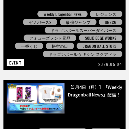
Weekly Dragonball News
レジェンズ
ゼノバース2
最強ジャンプ
DBSCG
ドラゴンボールスーパーダイバーズ
アミューズメント景品
SOLID EDGE WORKS
一番くじ
悟空の日
DRAGON BALL STORE
ドラゴンボール ゲキシン スクアドラ
EVENT
2026.05.04
【5月4日（月）】「Weekly
Dragonball News」配信！