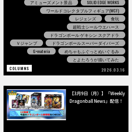
アミューズメント景品
SOLID EDGE WORKS
ワールドコレクタブルフィギュア(WCF)
レジェンズ
食玩
超戦士シールウエハース
ドラゴンボール ゲキシン スクアドラ
Ｖジャンプ
ドラゴンボールスーパーダイバーズ
G×materia
めちゃもふぐっとぬいぐるみ
とよたろうが描いてみた
COLUMNS
2026.03.16
【3月9日（月）】「Weekly
Dragonball News」配信！