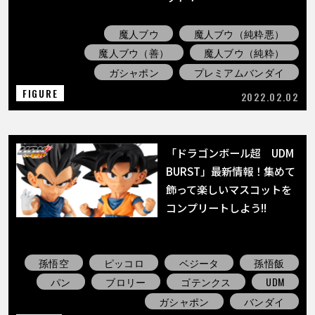
魔人ブウ
魔人ブウ（純粋悪）
魔人ブウ（善）
魔人ブウ（純粋）
ガシャポン
プレミアムバンダイ
FIGURE
2022.02.02
「ドラゴンボール超 UDM
BURST」最新情報！集めて
飾って楽しいマスコットを
コンプリートしよう!!
孫悟空
ピッコロ
ベジータ
孫悟飯
パン
ブロリー
ゴテンクス
UDM
ガシャポン
バンダイ