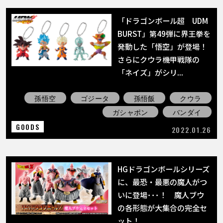
「ドラゴンボール超 UDM
BURST」第49弾に界王拳を
発動した「悟空」が登場！
さらにクウラ機甲戦隊の
「ネイズ」がシリ...
孫悟空
ゴジータ
孫悟飯
クウラ
ガシャポン
バンダイ
GOODS
2022.01.26
HGドラゴンボールシリーズ
に、最恐・最悪の魔人がつ
いに登場･･･！ 魔人ブウ
の各形態が大集合の完全セ
ット！