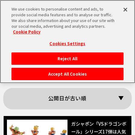
We use cookies to personalise content and ads, to
MEN
provide social media features and to analyse our traffic.
U
We also share information about your use of our site with
our social media, advertising and analytics partners.
Cookie Policy
「ガシャポン」の検
Cookies Settings
索結果
Reject All
HOME
Accept All Cookies
NEWS
公開日が古い順
RANKING
MOVIE
ガシャポン「VSドラゴンボ
ール」シリーズ17弾は人気