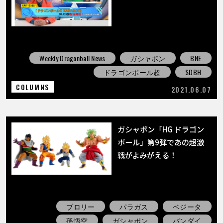
Weekly Dragonball News
ガシャポン
BNE
ドラゴンボール超
SDBH
COLUMNS
2021.06.07
ガシャポン「HG ドラゴン
ボール」第9弾であの超激
戦がよみがえる！
ブロリー
パラガス
ベジータ
孫悟空
ガシャポン
バンダイ