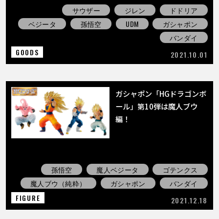
サウザー
ジレン
ドドリア
ベジータ
孫悟空
UDM
ガシャポン
バンダイ
GOODS
2021.10.01
ガシャポン「HGドラゴンボ
ール」第10弾は魔人ブウ
編！
孫悟空
魔人ベジータ
ゴテンクス
魔人ブウ（純粋）
ガシャポン
バンダイ
FIGURE
2021.12.18