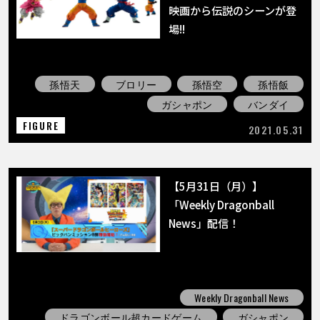
COLUMNS
映画から伝説のシーンが登
場!!
ABOUT
孫悟天
ブロリー
孫悟空
孫悟飯
ガシャポン
バンダイ
LANGUAGE
FIGURE
2021.05.31
JP
EN
FR
DE
ES
【5月31日（月）】
「Weekly Dragonball
News」配信！
Weekly Dragonball News
ドラゴンボール超カードゲーム
ガシャポン