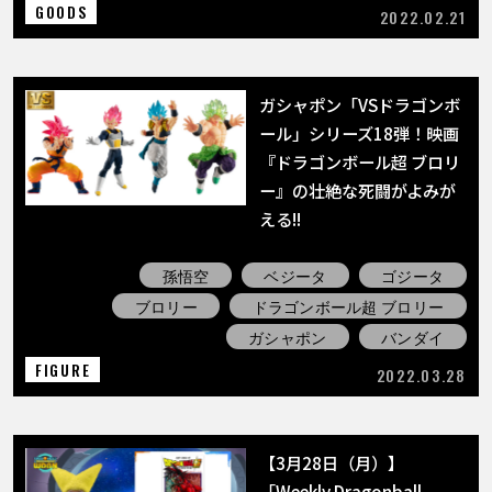
GOODS
2022.02.21
ガシャポン「VSドラゴンボ
ール」シリーズ18弾！映画
『ドラゴンボール超 ブロリ
ー』の壮絶な死闘がよみが
える!!
孫悟空
ベジータ
ゴジータ
ブロリー
ドラゴンボール超 ブロリー
ガシャポン
バンダイ
FIGURE
2022.03.28
【3月28日（月）】
「Weekly Dragonball