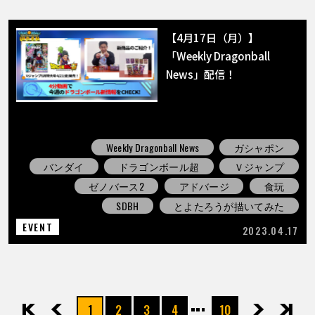
【4月17日（月）】
「Weekly Dragonball
News」配信！
Weekly Dragonball News
ガシャポン
バンダイ
ドラゴンボール超
Ｖジャンプ
ゼノバース2
アドバージ
食玩
SDBH
とよたろうが描いてみた
EVENT
2023.04.17
1
2
3
4
10
先頭
前へ
次へ
最後