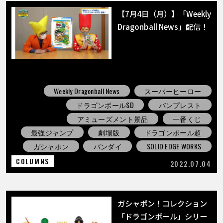
【7月4日（月）】「Weekly
Dragonball News」配信！
Weekly Dragonball News
スーパーヒーロー
ドラゴンボールSD
バンプレスト
アミューズメント景品
一番くじ
最強ジャンプ
劇場版
ドラゴンボール超
ガシャポン
バンダイ
SOLID EDGE WORKS
COLUMNS
2022.07.04
ガシャポン！コレクション
「ドラゴンボール」シリー