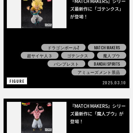
『MATCH MAKERS』シリー
ズ最新作に「ゴテンクス」
が登場！
ドラゴンボールZ
MATCH MAKERS
超サイヤ人３
ゴテンクス
魔人ブウ
バンプレスト
BANDAI SPIRITS
アミューズメント景品
FIGURE
2025.03.10
『MATCH MAKERS』シリー
ズ最新作に「魔人ブウ」が
登場！