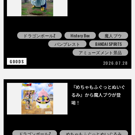
COLUMNS
ABOUT
ドラゴンボールZ
History Box
魔人ブウ
バンプレスト
BANDAI SPIRITS
LANGUAGE
アミューズメント景品
JP
EN
FR
DE
ES
GOODS
2026.07.28
『めちゃもふぐっとぬいぐ
るみ』から魔人ブウが登
場！
ドラゴンボールZ
めちゃもふぐっとぬいぐるみ