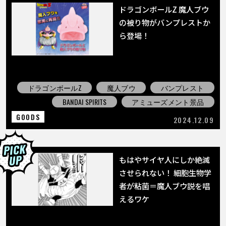
ドラゴンボールZ 魔人ブウ
の被り物がバンプレストか
ら登場！
ドラゴンボールZ
魔人ブウ
バンプレスト
BANDAI SPIRITS
アミューズメント景品
GOODS
2024.12.09
もはやサイヤ人にしか絶滅
させられない！ 細胞生物学
者が粘菌＝魔人ブウ説を唱
えるワケ