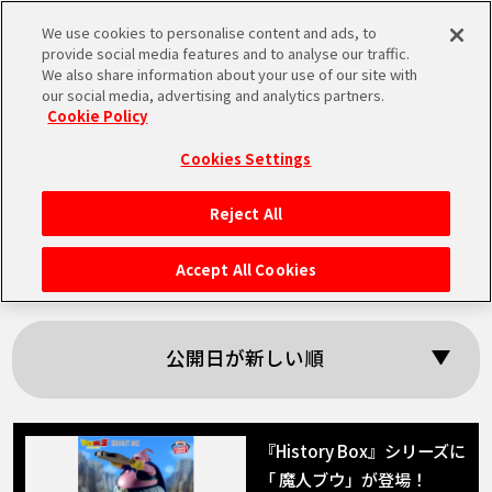
We use cookies to personalise content and ads, to
MEN
provide social media features and to analyse our traffic.
U
We also share information about your use of our site with
our social media, advertising and analytics partners.
Cookie Policy
「魔人ブウ」の検索
Cookies Settings
結果
Reject All
HOME
Accept All Cookies
NEWS
公開日が新しい順
RANKING
MOVIE
『History Box』シリーズに
「 魔人ブウ」が登場！