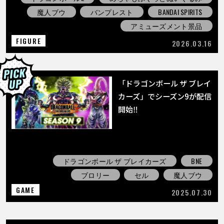
魔人ブウ
バンプレスト
BANDAI SPIRITS
アミューズメント景品
FIGURE
2026.03.16
「ドラゴンボール ザ ブレイ
カーズ」でシーズン9が配信
開始‼
ドラゴンボール ザ ブレイカーズ
BNE
ブロリー
セル
魔人ブウ
GAME
2025.07.30