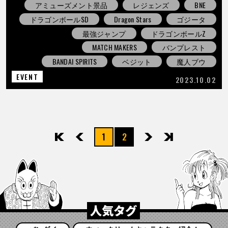
アミューズメント景品
レジェンズ
BNE
ドラゴンボールSD
Dragon Stars
ゴジータ
最強ジャンプ
ドラゴンボールZ
MATCH MAKERS
バンプレスト
BANDAI SPIRITS
ベジット
魔人ブウ
EVENT
2023.10.02
1
2
先頭
前へ
次へ
最後
人気タグ