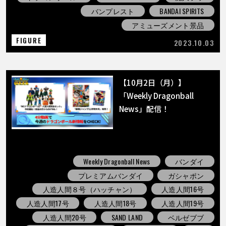
バンプレスト
BANDAI SPIRITS
アミューズメント景品
FIGURE
2023.10.03
【10月2日（月）】
「Weekly Dragonball
News」配信！
Weekly Dragonball News
バンダイ
プレミアムバンダイ
ガシャポン
人造人間８号（ハッチャン）
人造人間16号
人造人間17号
人造人間18号
人造人間19号
人造人間20号
SAND LAND
ベルゼブブ