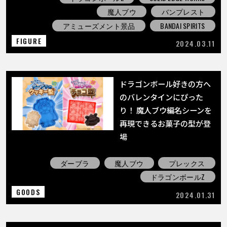
魔人ブウ
バンプレスト
アミューズメント景品
BANDAI SPIRITS
FIGURE
2024.03.11
ドラゴンボール好きの方へ
のバレンタインにぴった
り！ 魔⼈ブウ編名シーンを
再現できるお菓子の型が登
場
ダーブラ
魔人ブウ
プレックス
ドラゴンボールZ
GOODS
2024.01.31