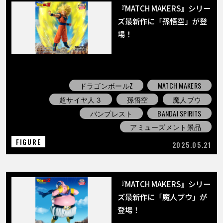
『MATCH MAKERS』シリー
ズ最新作に「孫悟空」が登
場！
ドラゴンボールZ
MATCH MAKERS
超サイヤ人３
孫悟空
魔人ブウ
バンプレスト
BANDAI SPIRITS
アミューズメント景品
FIGURE
2025.05.21
『MATCH MAKERS』シリー
ズ最新作に「魔人ブウ」が
登場！