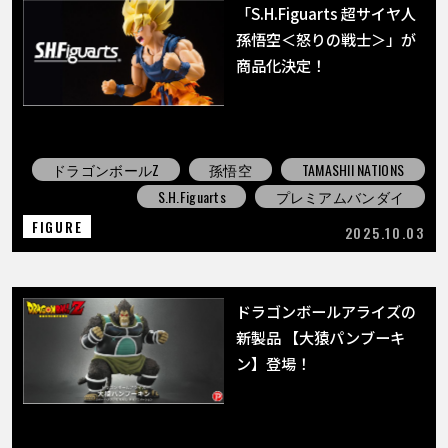
「S.H.Figuarts 超サイヤ人
孫悟空＜怒りの戦士＞」が
商品化決定！
ドラゴンボールZ
孫悟空
TAMASHII NATIONS
S.H.Figuarts
プレミアムバンダイ
FIGURE
2025.10.03
ドラゴンボールアライズの
新製品 【大猿パンブーキ
ン】登場！