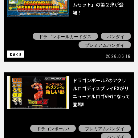
COLUMNS
ムセット」の第２弾が登
場！
ABOUT
ドラゴンボールカードダス
バンダイ
プレミアムバンダイ
LANGUAGE
CARD
2026.06.16
JP
EN
FR
DE
ES
ドラゴンボールZのアクリ
ルロゴディスプレイEXがリ
ニューアルロゴVerになって
登場!!
ドラゴンボールZ
プレミアムバンダイ
バンダイ