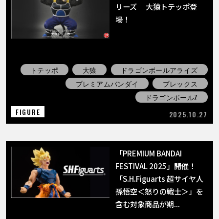
リーズ 大猿トテッポ登
場！
トテッポ
大猿
ドラゴンボールアライズ
プレミアムバンダイ
プレックス
ドラゴンボールZ
FIGURE
2025.10.27
「PREMIUM BANDAI
FESTIVAL 2025」開催！
「S.H.Figuarts 超サイヤ人
孫悟空＜怒りの戦士＞」を
含む対象商品が期...