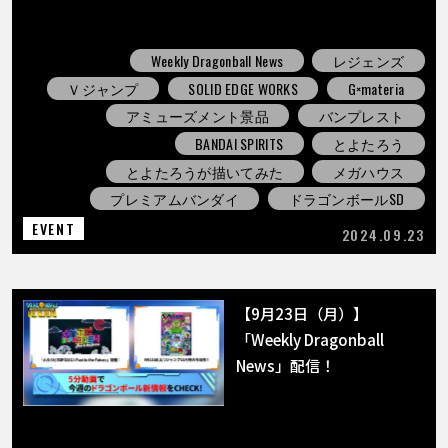
Weekly Dragonball News
レジェンズ
Ｖジャンプ
SOLID EDGE WORKS
G×materia
アミューズメント景品
バンプレスト
BANDAI SPIRITS
とよたろう
とよたろうが描いてみた
メガハウス
プレミアムバンダイ
ドラゴンボールSD
EVENT
2024.09.23
【9月23日（月）】
「Weekly Dragonball
News」配信！