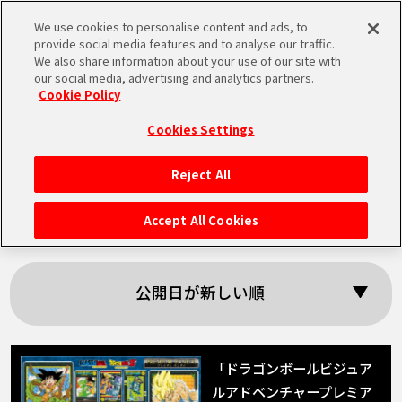
We use cookies to personalise content and ads, to
MEN
provide social media features and to analyse our traffic.
U
We also share information about your use of our site with
our social media, advertising and analytics partners.
Cookie Policy
「プレミアムバンダ
Cookies Settings
イ」の検索結果
Reject All
HOME
Accept All Cookies
NEWS
公開日が新しい順
RANKING
MOVIE
「ドラゴンボールビジュア
ルアドベンチャープレミア