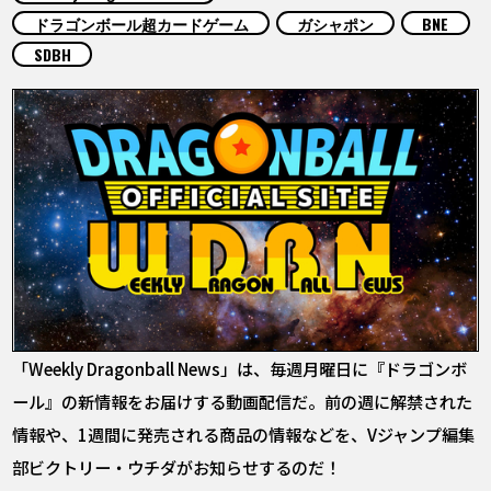
COLUMNS
ドラゴンボール超カードゲーム
ガシャポン
BNE
SDBH
ABOUT
LANGUAGE
JP
EN
FR
DE
ES
「Weekly Dragonball News」は、毎週月曜日に『ドラゴンボ
ール』の新情報をお届けする動画配信だ。前の週に解禁された
情報や、1週間に発売される商品の情報などを、Vジャンプ編集
部ビクトリー・ウチダがお知らせするのだ！