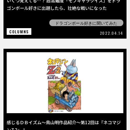
いくつ覚えてる…？ 超高難度「モブキャラクイズ」をドラ
ゴンボール好きに出題したら、壮絶な戦いになった
ドラゴンボール好きに聞いてみた
COLUMNS
2022.04.14
感じるＤＢイズム～鳥山明作品紹介～第12回は『ネコマジ
ンZ 2』！