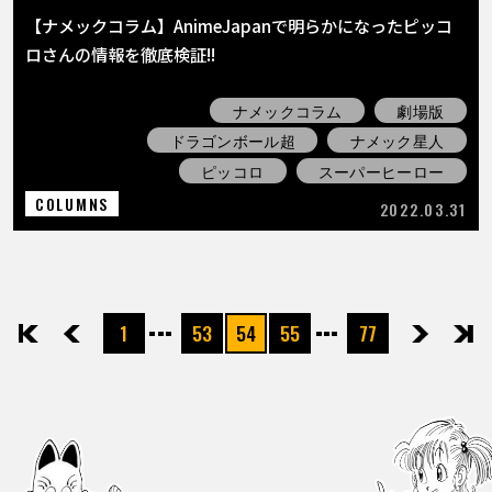
【ナメックコラム】AnimeJapanで明らかになったピッコ
ロさんの情報を徹底検証!!
ナメックコラム
劇場版
ドラゴンボール超
ナメック星人
ピッコロ
スーパーヒーロー
COLUMNS
2022.03.31
1
53
54
55
77
先頭
前へ
次へ
最後