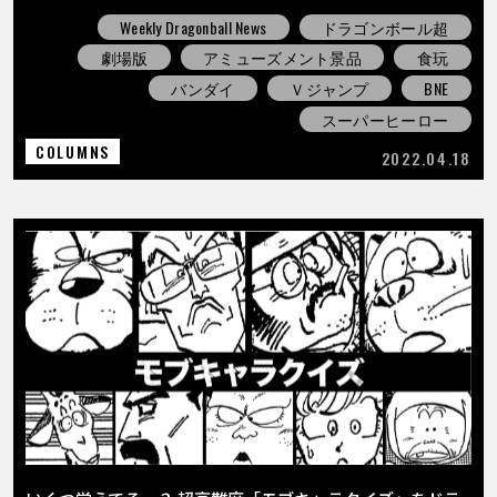
Weekly Dragonball News
ドラゴンボール超
劇場版
アミューズメント景品
食玩
バンダイ
Ｖジャンプ
BNE
スーパーヒーロー
COLUMNS
2022.04.18