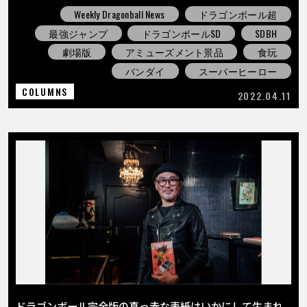
Weekly Dragonball News
ドラゴンボール超
最強ジャンプ
ドラゴンボールSD
SDBH
劇場版
アミューズメント景品
食玩
バンダイ
スーパーヒーロー
COLUMNS
2022.04.11
ドラゴンボール完全版の真っ赤な表紙はいかにして生まれ