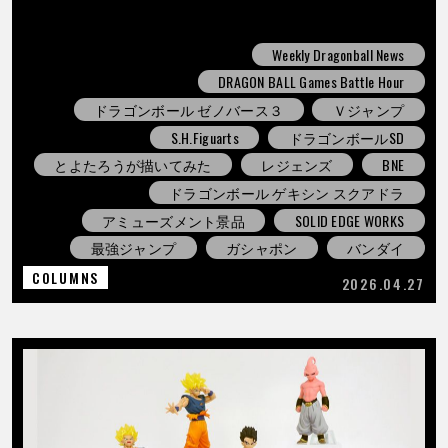
Weekly Dragonball News
DRAGON BALL Games Battle Hour
ドラゴンボール ゼノバース３
Ｖジャンプ
S.H.Figuarts
ドラゴンボールSD
とよたろうが描いてみた
レジェンズ
BNE
ドラゴンボール ゲキシン スクアドラ
アミューズメント景品
SOLID EDGE WORKS
最強ジャンプ
ガシャポン
バンダイ
COLUMNS
2026.04.27