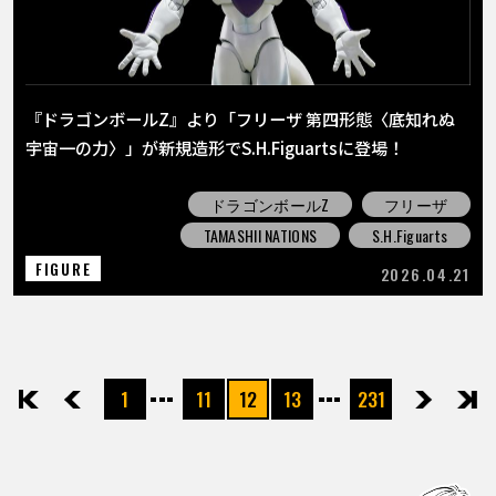
『ドラゴンボールZ』より「フリーザ 第四形態〈底知れぬ
宇宙一の力〉」が新規造形でS.H.Figuartsに登場！
ドラゴンボールZ
フリーザ
TAMASHII NATIONS
S.H.Figuarts
FIGURE
2026.04.21
1
11
12
13
231
先頭
前へ
次へ
最後