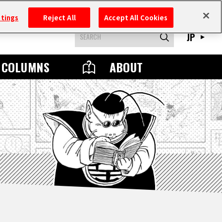
ttings
Reject All
Accept All Cookies
JP
COLUMNS
ABOUT