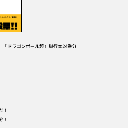
弾として、『ドラゴンボール超』単行本24巻分
だ！
!!