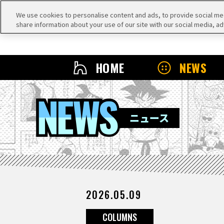
We use cookies to personalise content and ads, to provide social medi
share information about your use of our site with our social media, ad
HOME
NEWS
NEWS
ニュース
2026.05.09
COLUMNS