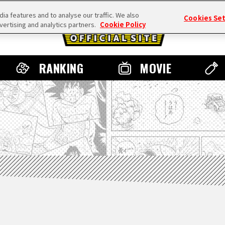
a features and to analyse our traffic. We also
Cookies Se
vertising and analytics partners.
Cookie Policy
RANKING
MOVIE