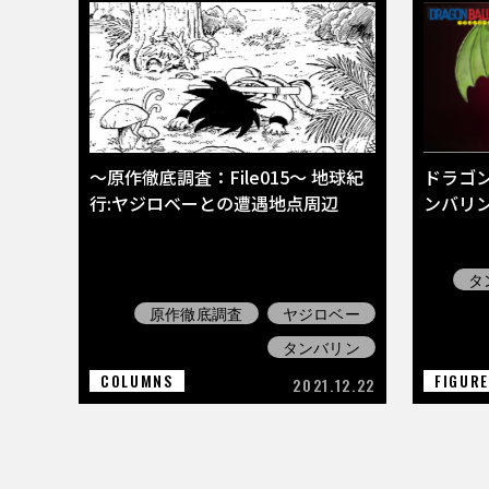
〜原作徹底調査：File015〜 地球紀
ドラゴ
行:ヤジロベーとの遭遇地点周辺
ンバリン
タ
原作徹底調査
ヤジロベー
タンバリン
COLUMNS
FIGUR
2021.12.22