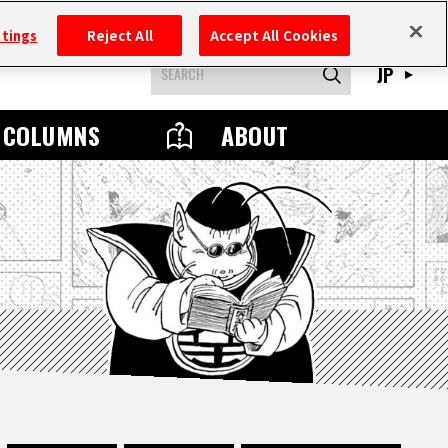
ttings
Reject All
Accept All Cookies
JP
COLUMNS
ABOUT