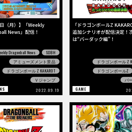
9日（月）】「Weekly
「ドラゴンボールZ KAKAR
nball News」配信！
追加シナリオが配信決定！次
は“バーダック編”！
ekly Dragonball News
SDBH
アミューズメント景品
ドラゴンボール Z KA
ドラゴンボール Z KAKAROT
ドラゴンボールZ
Ｖジャンプ
バ
NS
GAME
2022.09.19
20