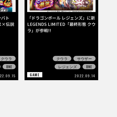
ンバト
「ドラゴンボール レジェンズ」に新
ス×伝説
LEGENDS LIMITED「最終形態 クウ
ラ」が参戦!!
クウラ
クウラ
サウザー
BNE
レジェンズ
BNE
GAME
22.09.15
2022.09.14