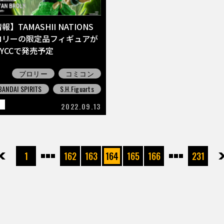
】TAMASHII NATIONS
ロリーの限定品フィギュアが
YCCで発売予定
ブロリー
コミコン
BANDAI SPIRITS
S.H.Figuarts
E
2022.09.13
先頭
前へ
1
162
163
164
165
166
231
次へ
最