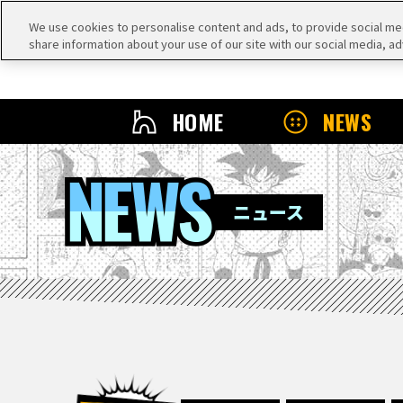
We use cookies to personalise content and ads, to provide social medi
share information about your use of our site with our social media, ad
HOME
NEWS
NEWS
ニュース