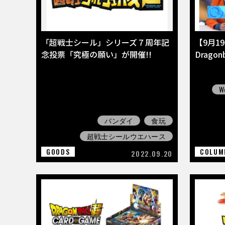
「超戦士シール」シリーズ７周年記
【9月1
念投票「究極の願い」が開催!!
Drago
We
バンダイ
食玩
超戦士シールウエハース
GOODS
COLUM
2022.09.20