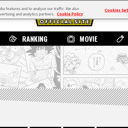
a features and to analyse our traffic. We also
Cookies Se
vertising and analytics partners.
Cookie Policy
RANKING
MOVIE