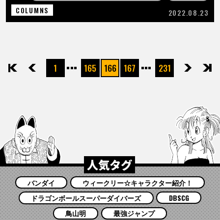
COLUMNS
2022.08.23
1
165
166
167
231
先頭
前へ
次へ
最後
人気タグ
バンダイ
ウィークリー☆キャラクター紹介！
ドラゴンボールスーパーダイバーズ
DBSCG
鳥山明
最強ジャンプ