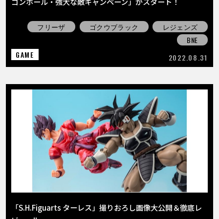
ゴンボール・強大な敵キャンペーン」がスタート！
フリーザ
ゴクウブラック
レジェンズ
BNE
GAME
2022.08.31
「S.H.Figuarts ターレス」撮りおろし画像大公開＆徹底レ