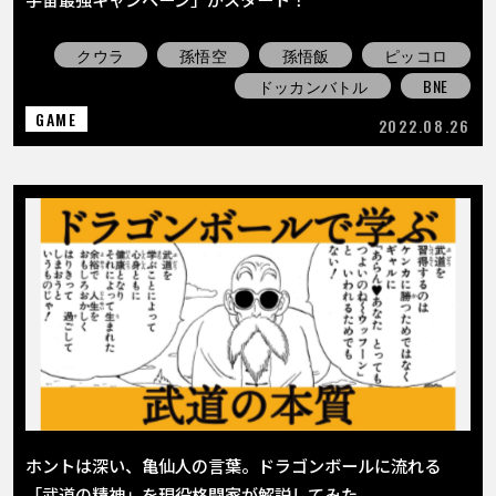
クウラ
孫悟空
孫悟飯
ピッコロ
ドッカンバトル
BNE
GAME
2022.08.26
ホントは深い、亀仙人の言葉。ドラゴンボールに流れる
「武道の精神」を現役格闘家が解説してみた