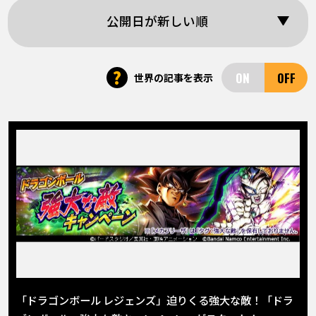
COLUMNS
公開日が新しい順
ABOUT
?
世界の記事を表示
LANGUAGE
JP
EN
FR
DE
ES
「ドラゴンボール レジェンズ」迫りくる強大な敵！「ドラ