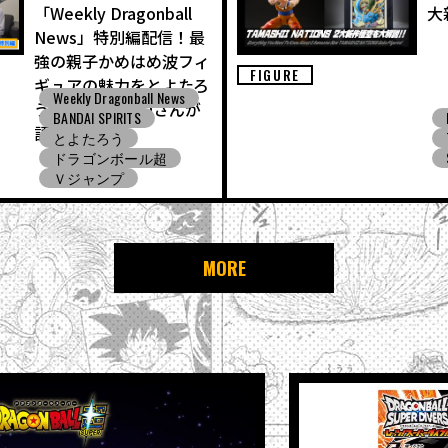
「Weekly Dragonball
大
News」特別編配信！最
強の親子かめはめ波フィ
FIGURE
ギュアの魅力をとよたろ
Weekly Dragonball News
う先生＆VAROQさんが
BANDAI SPIRITS
語る!!
とよたろう
ドラゴンボール超
Ｖジャンプ
MORE