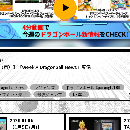
27
（月）】「Weekly Dragonball News」配信！
ragonball News
食玩
Ｖジャンプ
DBSCG
ンボールスーパーダイバーズ
ドラゴンボール ゼノバース３
ンボール ゲキシン スクアドラ
BNE
Grandista
BLOOD OF SA
ーズメント景品
バンプレスト
コミコン
とよたろうが描
ール Sparking! ZERO
ガシャポン
バンダイ
2026.01.05
20
【1月5日(月)】
TA