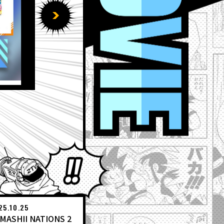
2026.07.20
【7月20日（月）】「Weekl
EVENT
Weekly Dragonball News
ワールドコレクタブルフィ
アミューズメント景品
IYANS
ドラゴンボール ゲキシン
いてみた
DBSCG
食玩
Ｖ
とよたろうが描いてみた
25.10.25
MASHII NATIONS 2