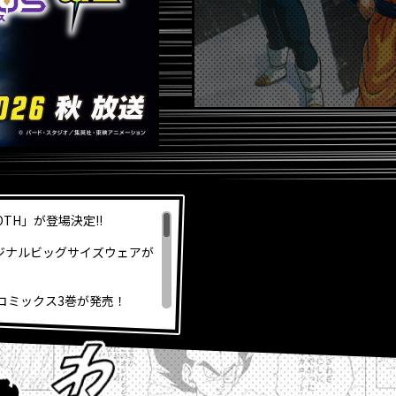
OOTH」が登場決定!!
ジナルビッグサイズウェアが
』コミックス3巻が発売！
孫悟空」のスキルを公開！
超』の「グラノラ」！
印＆各種ふろくも充実!!