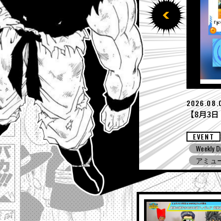
2026.07.
【7月27日
EVENT
ing! ZERO
Weekly D
ドラゴ
ノバース３
ドラゴ
アミュ
ドラゴンボ