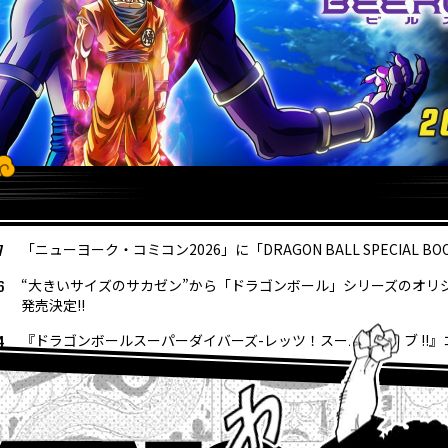
7
「ニューヨーク・コミコン2026」に「DRAGON BALL SPECIAL B
6
“大きいサイズのサカゼン”から「ドラゴンボール」シリーズのオリ
発売決定!!
4
『ドラゴンボールスーパーダイバーズ-レッツ！スーパーダイブ !!
4
【フュージョンワールド情報】最強ジャンプ10月号ふろくカード「
4
ウィークリー☆キャラクター紹介！第267回目は『ドラゴンボール
最強ジャンプ9月号大好評発売中!! 『ドラゴンボールSD』の表紙が目