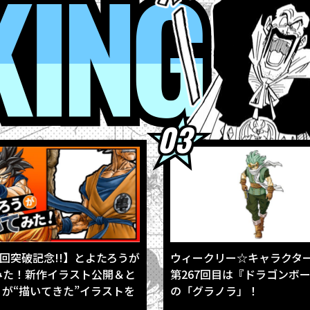
4
RANKING
3
【8月3日（月）】「Weekly Dragonball News」配信！
3
「BLOOD OF SAIYANS」シリーズ最新作に「超サイヤ人孫悟空」登
1
「ジャンプビクトリーカーニバル2026」の「ドラゴンボール」企画
1
「ドラゴンボールスーパーダイバーズ アドバンスパック バトルオブ
0回突破記念!!】とよたろうが
ウィークリー☆キャラクタ
みた！新作イラスト公開＆と
第267回目は『ドラゴンボ
が“描いてきた”イラストを
の「グラノラ」！
!!