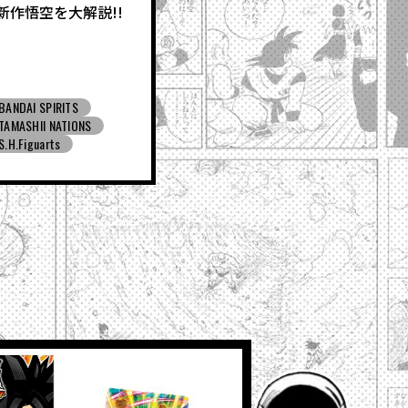
新作悟空を大解説!!
BANDAI SPIRITS
TAMASHII NATIONS
S.H.Figuarts