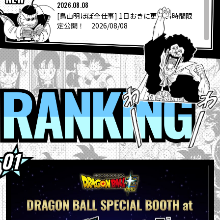
COLUMNS
2026.08.08
[鳥山明ほぼ全仕事] 1日おきに更新24時間限
定公開！ 2026/08/08
ABOUT
2026.08.07
「ニューヨーク・コミコン2026」に
「DRAGON BALL SPECIAL B...
LANGUAGE
2026.08.06
“大きいサイズのサカゼン”から「ドラゴンボ
RANKI
JP
EN
FR
DE
ES
ール」シリーズのオリジナルビッグ...
2026.08.04
『ドラゴンボールスーパーダイバーズ-レッ
ツ！スーパーダイブ !!』コミックス...
2026.08.04
【フュージョンワールド情報】最強ジャンプ
10月号ふろくカード「孫悟空」の...
2026.08.04
ウィークリー☆キャラクター紹介！第267回
目は『ドラゴンボール超』の「グラノラ」！