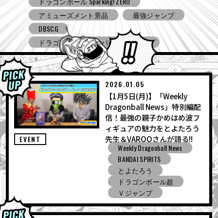
Ｖジャンプ
DBSCG
ドラゴンボールスーパーダイバーズ
ドラゴンボール ゼノバース３
ドラゴンボール ゲキシン スクアドラ
BNE
Grandista
BLOOD OF SAIYANS
アミューズメント景品
バンプレスト
コミコン
とよたろうが描いてみた
2026.01.05
【1月5日(月)】「Weekly
ドラゴンボール Sparking! ZERO
Dragonball News」特別編配
ガシャポン
バンダイ
信！最強の親子かめはめ波フ
ィギュアの魅力をとよたろう
先生＆VAROQさんが語る!!
EVENT
Weekly Dragonball News
BANDAI SPIRITS
とよたろう
ドラゴンボール超
Ｖジャンプ