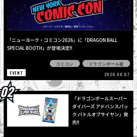
2026.08.04
最強ジャンプ9月号大好評発売中!! 『ドラゴン
ボールSD』の表紙が目印＆各種ふろ...
2026.08.03
【8月3日（月）】「Weekly Dragonball
「ニューヨーク・コミコン2026」に「DRAGON BALL
News」配信！
SPECIAL BOOTH」が登場決定!!
2026.08.03
「BLOOD OF SAIYANS」シリーズ最新作に
コミコン
ドラゴンボール超
「超サイヤ人孫悟空」登場！
EVENT
2026.08.07
「ドラゴンボールスーパー
ダイバーズ アドバンスパッ
ク バトルオブサイヤン」発
売!!