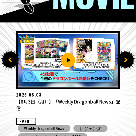
2026.07.27
【7月27日（月）】「Weekly Dragonball News」
配信！
EVENT
Weekly Dragonball News
食玩