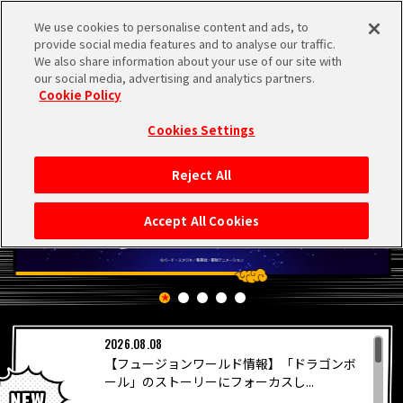
We use cookies to personalise content and ads, to
MEN
provide social media features and to analyse our traffic.
U
We also share information about your use of our site with
our social media, advertising and analytics partners.
Cookie Policy
Cookies Settings
Reject All
HOME
Accept All Cookies
NEWS
RANKING
2026.08.08
MOVIE
【フュージョンワールド情報】「ドラゴンボ
PICKUP
ール」のストーリーにフォーカスし...