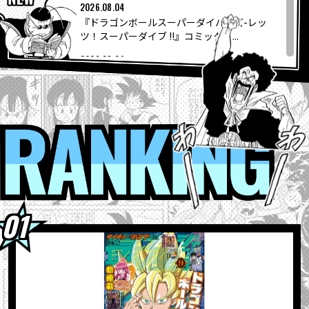
COLUMNS
2026.08.04
『ドラゴンボールスーパーダイバーズ-レッ
ツ！スーパーダイブ !!』コミックス...
ABOUT
2026.08.04
【フュージョンワールド情報】最強ジャンプ
10月号ふろくカード「孫悟空」の...
LANGUAGE
2026.08.04
ウィークリー☆キャラクター紹介！第267回
RANKI
JP
EN
FR
DE
ES
目は『ドラゴンボール超』の「グラノラ」！
2026.08.04
最強ジャンプ9月号大好評発売中!! 『ドラゴン
ボールSD』の表紙が目印＆各種ふろ...
2026.08.03
【8月3日（月）】「Weekly Dragonball
News」配信！
2026.08.03
「BLOOD OF SAIYANS」シリーズ最新作に
「超サイヤ人孫悟空」登場！