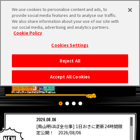
We use cookies to personalise content and ads, to
MEN
provide social media features and to analyse our traffic.
U
We also share information about your use of our site with
our social media, advertising and analytics partners.
Cookie Policy
Cookies Settings
Reject All
HOME
Accept All Cookies
NEWS
RANKING
2026.08.06
MOVIE
[鳥山明ほぼ全仕事] 1日おきに更新24時間限
PICKUP
定公開！ 2026/08/06