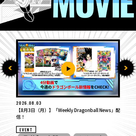
2026.07.27
【7月27日（月）】「Weekly Drago
ball News」配
配信！
EVENT
ジェンズ
Weekly Dragonball News
食