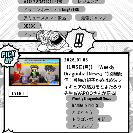
Ｖジャンプ
DBSCG
最強ジャンプ
ドラゴンボールスーパーダイバ
ドラゴンボール ゼノバース３
ーズ
ドラゴンボール ゲキシン スク
BNE
Grandista
BLOO
アミューズメント景品
コミコン
とよたろうが
2026.01.05
ドラゴンボール Sparking! ZERO
【1月5日(月)】「Weekly
ガシャポン
バンダイ
Dragonball News」特別編配
信！最強の親子かめはめ波フ
ィギュアの魅力をとよたろう
先生＆VAROQさんが語る!!
EVENT
Weekly Dragonball News
BANDAI SPIRITS
とよたろう
ドラゴンボール超
Ｖジャンプ