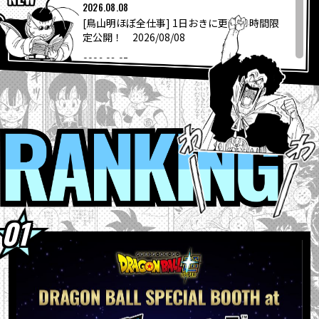
COLUMNS
2026.08.08
[鳥山明ほぼ全仕事] 1日おきに更新24時間限
定公開！ 2026/08/08
ABOUT
2026.08.07
「ニューヨーク・コミコン2026」に
「DRAGON BALL SPECIAL B...
LANGUAGE
2026.08.06
“大きいサイズのサカゼン”から「ドラゴンボ
RANKI
JP
EN
FR
DE
ES
ール」シリーズのオリジナルビッグ...
2026.08.04
『ドラゴンボールスーパーダイバーズ-レッ
ツ！スーパーダイブ !!』コミックス...
2026.08.04
【フュージョンワールド情報】最強ジャンプ
10月号ふろくカード「孫悟空」の...
2026.08.04
ウィークリー☆キャラクター紹介！第267回
目は『ドラゴンボール超』の「グラノラ」！