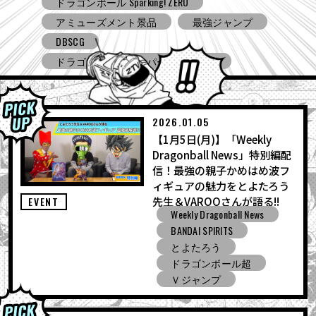
Ｖジャンプ
DBSCG
ドラゴンボールスーパーダイバーズ
ドラゴンボール ゼノバース３
ドラゴンボール ゲキシン スクアドラ
BNE
Grandista
BLOOD OF SAIYANS
アミューズメント景品
バンプレスト
コミコン
とよたろうが描いてみた
2026.01.05
【1月5日(月)】「Weekly
ドラゴンボール Sparking! ZERO
Dragonball News」特別編配
ガシャポン
バンダイ
信！最強の親子かめはめ波フ
ィギュアの魅力をとよたろう
先生＆VAROQさんが語る!!
EVENT
Weekly Dragonball News
BANDAI SPIRITS
とよたろう
ドラゴンボール超
Ｖジャンプ