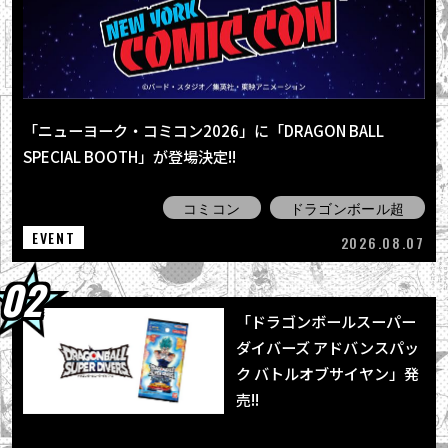
2026.08.04
最強ジャンプ9月号大好評発売中!! 『ドラゴン
ボールSD』の表紙が目印＆各種ふろ...
2026.08.03
【8月3日（月）】「Weekly Dragonball
「ニューヨーク・コミコン2026」に「DRAGON BALL
News」配信！
SPECIAL BOOTH」が登場決定!!
2026.08.03
「BLOOD OF SAIYANS」シリーズ最新作に
コミコン
ドラゴンボール超
「超サイヤ人孫悟空」登場！
EVENT
2026.08.07
「ドラゴンボールスーパー
ダイバーズ アドバンスパッ
ク バトルオブサイヤン」発
売!!