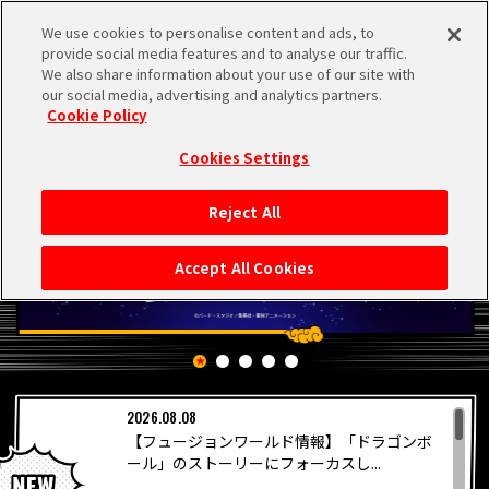
We use cookies to personalise content and ads, to
MEN
provide social media features and to analyse our traffic.
U
We also share information about your use of our site with
our social media, advertising and analytics partners.
Cookie Policy
Cookies Settings
Reject All
HOME
Accept All Cookies
NEWS
RANKING
2026.08.08
MOVIE
【フュージョンワールド情報】「ドラゴンボ
PICKUP
ール」のストーリーにフォーカスし...