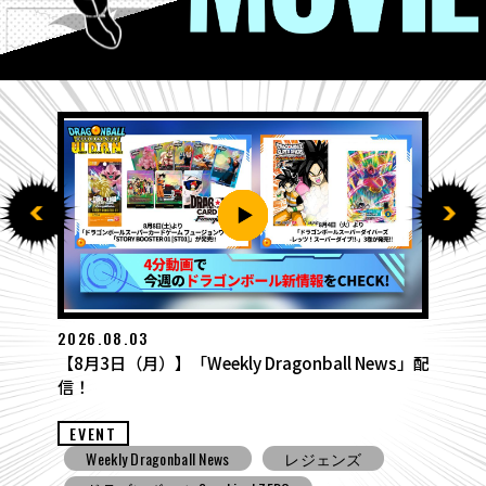
2026.07.27
【7月27日（月）】「Weekly Dragonball News」
配信！
EVENT
Weekly Dragonball News
食玩