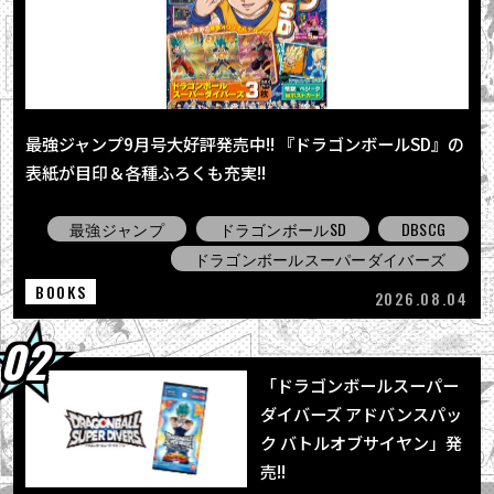
2026.08.01
「ジャンプビクトリーカーニバル2026」の
「ドラゴンボール」企画をレポート！
2026.08.01
「ドラゴンボールスーパーダイバーズ アドバ
最強ジャンプ9月号大好評発売中!! 『ドラゴンボールSD』の
ンスパック バトルオブサイヤン」発売!!
表紙が目印＆各種ふろくも充実!!
2026.07.30
【影山ヒロノブさんにインタビュー！】「ド
最強ジャンプ
ドラゴンボールSD
DBSCG
ラゴンボール Sparking! ZERO」大型...
ドラゴンボールスーパーダイバーズ
BOOKS
2026.08.04
「ドラゴンボールスーパー
ダイバーズ アドバンスパッ
ク バトルオブサイヤン」発
売!!