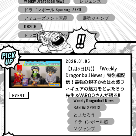
Weekly Dragonball News
食玩
Ｖジャンプ
DBSCG
ドラゴンボールスーパーダイバーズ
ドラゴンボール ゼノバース３
ドラゴンボール ゲキシン スクアドラ
BNE
Grandista
BLOOD OF SAIYANS
アミューズメント景品
バンプレスト
コミコン
とよたろうが描いてみた
2026.01.05
【1月5日(月)】「Weekly
ドラゴンボール Sparking! ZERO
Dragonball News」特別編配
ガシャポン
バンダイ
信！最強の親子かめはめ波フ
ィギュアの魅力をとよたろう
先生＆VAROQさんが語る!!
EVENT
Weekly Dragonball News
BANDAI SPIRITS
とよたろう
ドラゴンボール超
Ｖジャンプ