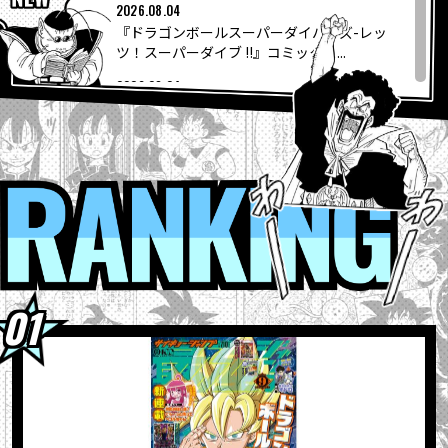
COLUMNS
2026.08.04
『ドラゴンボールスーパーダイバーズ-レッ
ツ！スーパーダイブ !!』コミックス...
ABOUT
2026.08.04
【フュージョンワールド情報】最強ジャンプ
10月号ふろくカード「孫悟空」の...
LANGUAGE
2026.08.04
ウィークリー☆キャラクター紹介！第267回
RANKI
JP
EN
FR
DE
ES
目は『ドラゴンボール超』の「グラノラ」！
2026.08.04
最強ジャンプ9月号大好評発売中!! 『ドラゴン
ボールSD』の表紙が目印＆各種ふろ...
2026.08.03
【8月3日（月）】「Weekly Dragonball
News」配信！
2026.08.03
「BLOOD OF SAIYANS」シリーズ最新作に
「超サイヤ人孫悟空」登場！