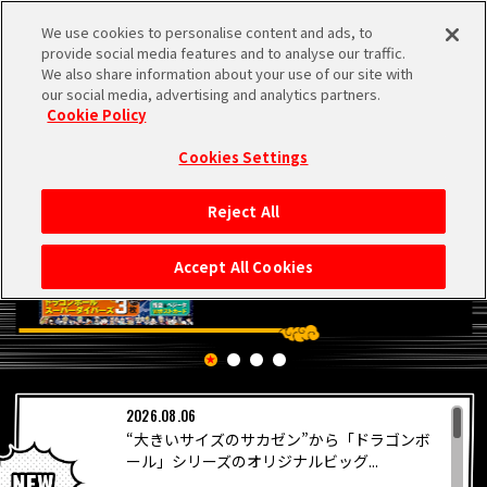
We use cookies to personalise content and ads, to
MEN
provide social media features and to analyse our traffic.
U
We also share information about your use of our site with
our social media, advertising and analytics partners.
Cookie Policy
Cookies Settings
Reject All
HOME
Accept All Cookies
NEWS
RANKING
2026.08.06
MOVIE
“大きいサイズのサカゼン”から「ドラゴンボ
PICKUP
ール」シリーズのオリジナルビッグ...