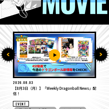
2026.07.27
【7月27日（月）】「Weekly Dragonball News」
配信！
EVENT