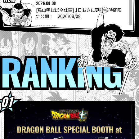
COLUMNS
2026.08.08
[鳥山明ほぼ全仕事] 1日おきに更新24時間限
定公開！ 2026/08/08
ABOUT
2026.08.07
「ニューヨーク・コミコン2026」に
「DRAGON BALL SPECIAL B...
LANGUAGE
2026.08.06
“大きいサイズのサカゼン”から「ドラゴンボ
RANKI
JP
EN
FR
DE
ES
ール」シリーズのオリジナルビッグ...
2026.08.04
『ドラゴンボールスーパーダイバーズ-レッ
ツ！スーパーダイブ !!』コミックス...
2026.08.04
【フュージョンワールド情報】最強ジャンプ
10月号ふろくカード「孫悟空」の...
2026.08.04
ウィークリー☆キャラクター紹介！第267回
目は『ドラゴンボール超』の「グラノラ」！