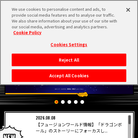
We use cookies to personalise content and ads, to
MEN
provide social media features and to analyse our traffic.
U
We also share information about your use of our site with
our social media, advertising and analytics partners.
Cookie Policy
Cookies Settings
Reject All
HOME
Accept All Cookies
NEWS
RANKING
2026.08.08
MOVIE
【フュージョンワールド情報】「ドラゴンボ
PICKUP
ール」のストーリーにフォーカスし...