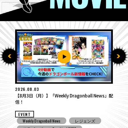
2026.07.27
【7月27日（月）】「Weekly Dragonball News」
配信！
EVENT
Weekly Dragonball News
食玩