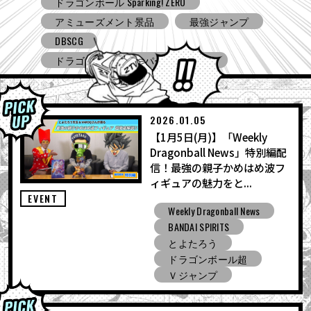
Ｖジャンプ
DBSCG
ドラゴンボールスーパーダイバーズ
ドラゴンボール ゼノバース３
ドラゴンボール ゲキシン スクアドラ
BNE
Grandista
BLOOD OF SAIYANS
アミューズメント景品
バンプレスト
コミコン
とよたろうが描いてみた
2026.01.05
【1月5日(月)】「Weekly
ドラゴンボール Sparking! ZERO
Dragonball News」特別編配
ガシャポン
バンダイ
信！最強の親子かめはめ波フ
ィギュアの魅力をと...
EVENT
Weekly Dragonball News
BANDAI SPIRITS
とよたろう
ドラゴンボール超
Ｖジャンプ