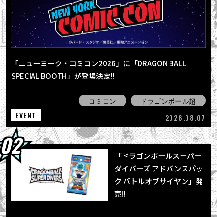
2026.08.04
最強ジャンプ9月号大好評発売中!! 『ドラゴン
ボールSD』の表紙が目印＆各種ふろ...
2026.08.03
【8月3日（月）】「Weekly Dragonball
「ニューヨーク・コミコン2026」に「DRAGON BALL
News」配信！
SPECIAL BOOTH」が登場決定!!
2026.08.03
「BLOOD OF SAIYANS」シリーズ最新作に
コミコン
ドラゴンボール超
「超サイヤ人孫悟空」登場！
EVENT
2026.08.07
「ドラゴンボールスーパー
ダイバーズ アドバンスパッ
ク バトルオブサイヤン」発
売!!