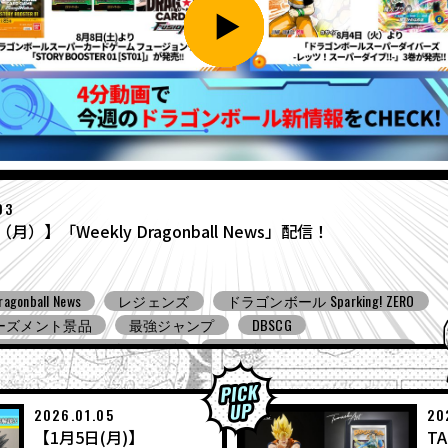
27
（月）】「Weekly Dragonball News」配信！
ragonball News
食玩
Ｖジャンプ
DBSCG
ンボールスーパーダイバーズ
ドラゴンボール ゼノバース３
ンボール ゲキシン スクアドラ
BNE
Grandista
BLOOD OF SA
ーズメント景品
バンプレスト
コミコン
とよたろうが描
ール Sparking! ZERO
ガシャポン
バンダイ
2026.01.05
20
【1月5日(月)】
TA