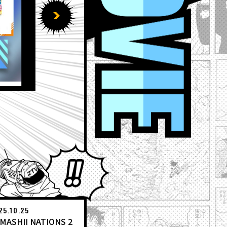
2026.07.20
【7月20日（月）】「Weekl
EVENT
Weekly Dragonball News
ワールドコレクタブルフィ
アミューズメント景品
IYANS
ドラゴンボール ゲキシン
いてみた
DBSCG
食玩
Ｖ
とよたろうが描いてみた
25.10.25
MASHII NATIONS 2