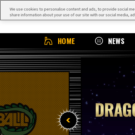
We use cookies to personalise content and ads, to provide social medi
share information about your use of our site with our social media, ad
HOME
NEWS