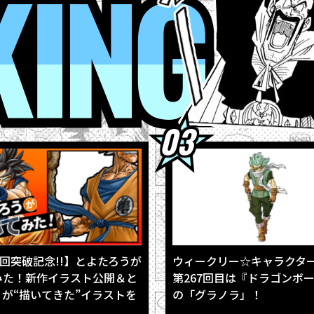
4
RANKING
3
【8月3日（月）】「Weekly Dragonball News」配信！
3
「BLOOD OF SAIYANS」シリーズ最新作に「超サイヤ人孫悟空」登
1
「ジャンプビクトリーカーニバル2026」の「ドラゴンボール」企画
1
「ドラゴンボールスーパーダイバーズ アドバンスパック バトルオブ
0回突破記念!!】とよたろうが
ウィークリー☆キャラクタ
みた！新作イラスト公開＆と
第267回目は『ドラゴンボ
が“描いてきた”イラストを
の「グラノラ」！
!!