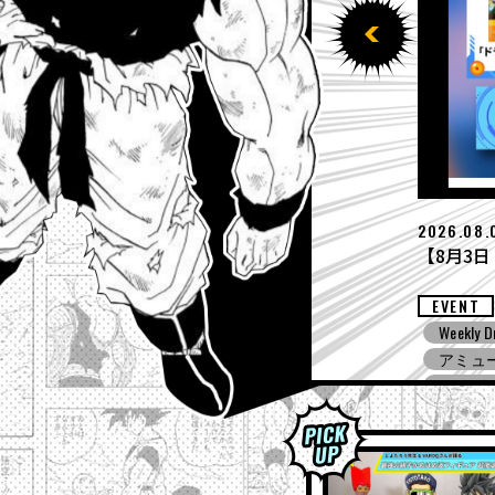
2026.07.
【7月27日
EVENT
ing! ZERO
Weekly D
ドラゴ
ノバース３
ドラゴ
アミュ
ドラゴンボ