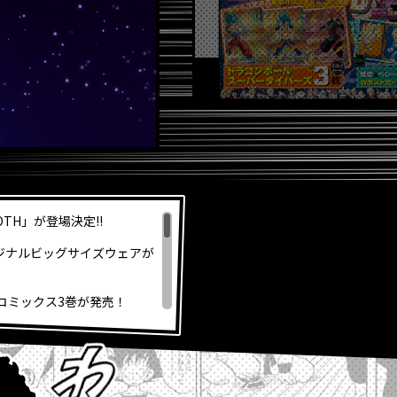
OOTH」が登場決定!!
ジナルビッグサイズウェアが
』コミックス3巻が発売！
孫悟空」のスキルを公開！
超』の「グラノラ」！
印＆各種ふろくも充実!!