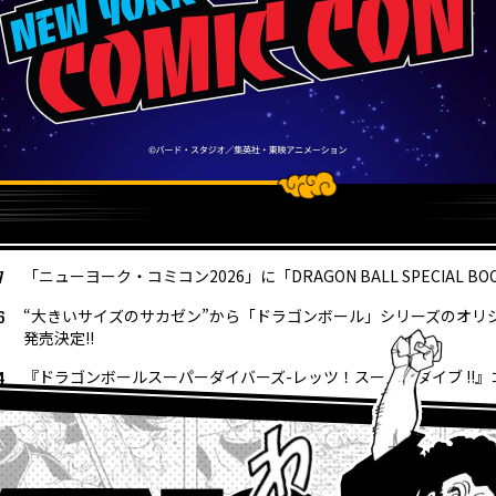
7
「ニューヨーク・コミコン2026」に「DRAGON BALL SPECIAL B
6
“大きいサイズのサカゼン”から「ドラゴンボール」シリーズのオリ
発売決定!!
4
『ドラゴンボールスーパーダイバーズ-レッツ！スーパーダイブ !!
4
【フュージョンワールド情報】最強ジャンプ10月号ふろくカード「
4
ウィークリー☆キャラクター紹介！第267回目は『ドラゴンボール
最強ジャンプ9月号大好評発売中!! 『ドラゴンボールSD』の表紙が目