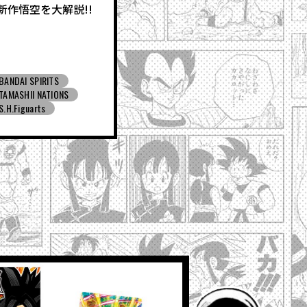
新作悟空を大解説!!
BANDAI SPIRITS
TAMASHII NATIONS
S.H.Figuarts