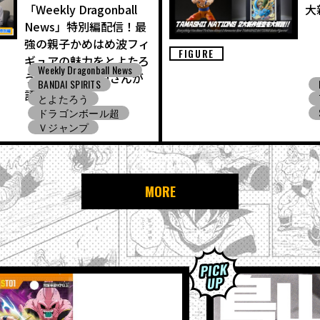
「Weekly Dragonball
大
News」特別編配信！最
強の親子かめはめ波フィ
FIGURE
ギュアの魅力をとよたろ
Weekly Dragonball News
う先生＆VAROQさんが
BANDAI SPIRITS
語る!!
とよたろう
ドラゴンボール超
Ｖジャンプ
MORE