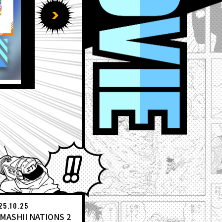
2026.07.20
【7月20日（月）】「Weekl
EVENT
Weekly Dragonball News
ワールドコレクタブルフィ
アミューズメント景品
IYANS
ドラゴンボール ゲキシン
いてみた
DBSCG
食玩
Ｖ
とよたろうが描いてみた
25.10.25
MASHII NATIONS 2