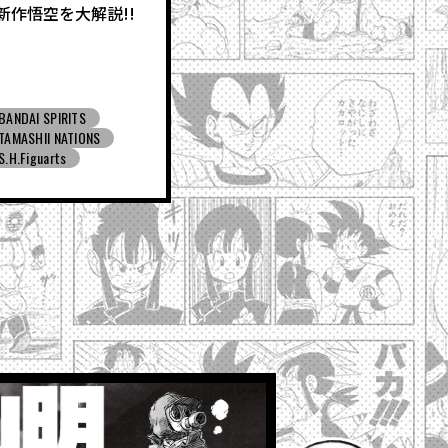
新作悟空を大解説!!
BANDAI SPIRITS
TAMASHII NATIONS
S.H.Figuarts