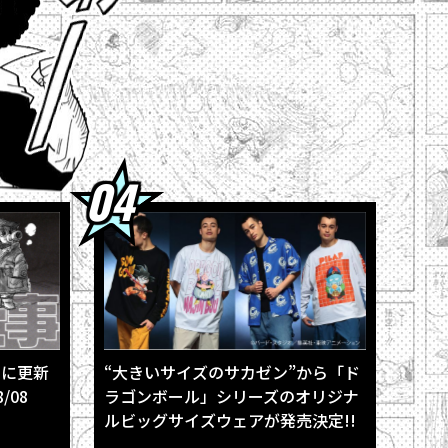
孫悟空」のスキルを公開！
超』の「グラノラ」！
印＆各種ふろくも充実!!
場！
きに更新
“大きいサイズのサカゼン”から「ド
/08
ラゴンボール」シリーズのオリジナ
ルビッグサイズウェアが発売決定!!