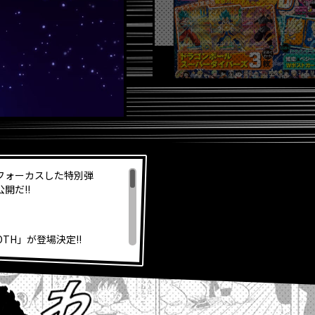
フォーカスした特別弾
公開だ!!
OOTH」が登場決定!!
ジナルビッグサイズウェアが
』コミックス3巻が発売！