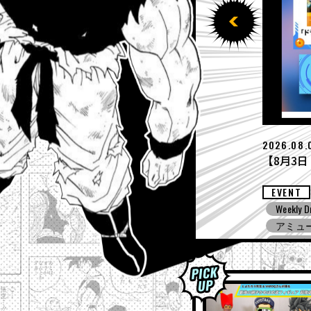
2026.07.
【7月27日
EVENT
ing! ZERO
Weekly D
ドラゴ
ノバース３
ドラゴ
アミュ
ドラゴンボ