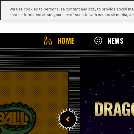
We use cookies to personalise content and ads, to provide social medi
share information about your use of our site with our social media, ad
HOME
NEWS