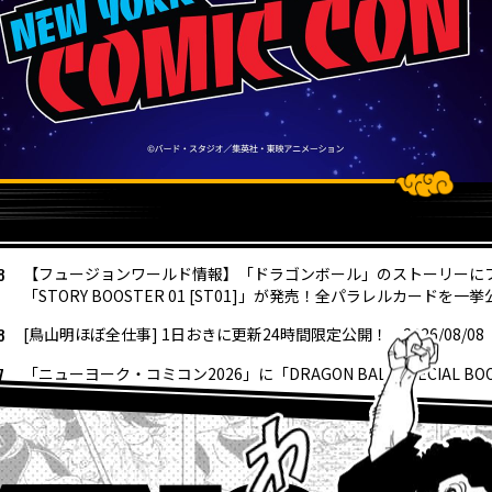
8
【フュージョンワールド情報】「ドラゴンボール」のストーリーに
「STORY BOOSTER 01 [ST01]」が発売！全パラレルカードを一挙
8
[鳥山明ほぼ全仕事] 1日おきに更新24時間限定公開！ 2026/08/08
7
「ニューヨーク・コミコン2026」に「DRAGON BALL SPECIAL B
6
“大きいサイズのサカゼン”から「ドラゴンボール」シリーズのオリ
発売決定!!
4
『ドラゴンボールスーパーダイバーズ-レッツ！スーパーダイブ !!