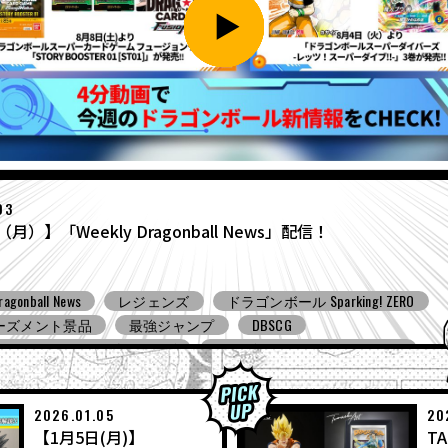
27
（月）】「Weekly Dragonball News」配信！
ragonball News
食玩
Ｖジャンプ
DBSCG
ンボールスーパーダイバーズ
ドラゴンボール ゼノバース３
ンボール ゲキシン スクアドラ
BNE
Grandista
BLOOD OF SA
ーズメント景品
バンプレスト
コミコン
とよたろうが描
ール Sparking! ZERO
ガシャポン
バンダイ
2026.01.05
20
【1月5日(月)】
TA