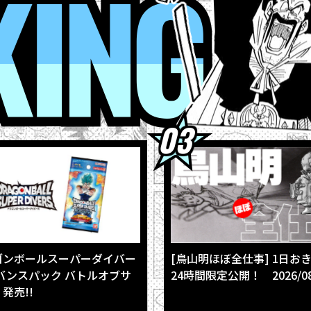
RANKING
4
【フュージョンワールド情報】最強ジャンプ10月号ふろくカード「
4
ウィークリー☆キャラクター紹介！第267回目は『ドラゴンボール
4
最強ジャンプ9月号大好評発売中!! 『ドラゴンボールSD』の表紙が目
3
【8月3日（月）】「Weekly Dragonball News」配信！
3
「BLOOD OF SAIYANS」シリーズ最新作に「超サイヤ人孫悟空」登
ゴンボールスーパーダイバー
[鳥山明ほぼ全仕事] 1日お
バンスパック バトルオブサ
24時間限定公開！ 2026/08
発売!!