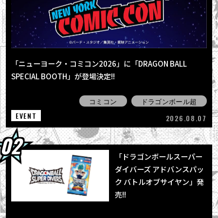
2026.08.04
最強ジャンプ9月号大好評発売中!! 『ドラゴン
ボールSD』の表紙が目印＆各種ふろ...
2026.08.03
【8月3日（月）】「Weekly Dragonball
「ニューヨーク・コミコン2026」に「DRAGON BALL
News」配信！
SPECIAL BOOTH」が登場決定!!
2026.08.03
「BLOOD OF SAIYANS」シリーズ最新作に
コミコン
ドラゴンボール超
「超サイヤ人孫悟空」登場！
EVENT
2026.08.07
「ドラゴンボールスーパー
ダイバーズ アドバンスパッ
ク バトルオブサイヤン」発
売!!