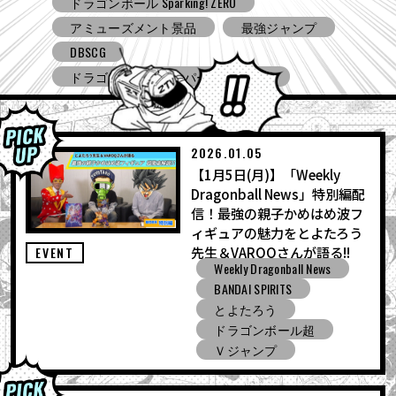
ドラゴンボール Sparking! ZERO
アミューズメント景品
最強ジャンプ
DBSCG
ドラゴンボールスーパーダイバーズ
ドラゴンボール ゼノバース３
2026.01.05
【1月5日(月)】「Weekly
Dragonball News」特別編配
信！最強の親子かめはめ波フ
ィギュアの魅力をとよたろう
先生＆VAROQさんが語る!!
EVENT
Weekly Dragonball News
BANDAI SPIRITS
とよたろう
ドラゴンボール超
Ｖジャンプ