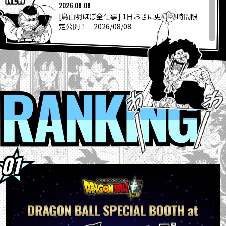
COLUMNS
2026.08.08
[鳥山明ほぼ全仕事] 1日おきに更新24時間限
定公開！ 2026/08/08
ABOUT
2026.08.07
「ニューヨーク・コミコン2026」に
「DRAGON BALL SPECIAL B...
LANGUAGE
2026.08.06
“大きいサイズのサカゼン”から「ドラゴンボ
RANKI
JP
EN
FR
DE
ES
ール」シリーズのオリジナルビッグ...
2026.08.04
『ドラゴンボールスーパーダイバーズ-レッ
ツ！スーパーダイブ !!』コミックス...
2026.08.04
【フュージョンワールド情報】最強ジャンプ
10月号ふろくカード「孫悟空」の...
2026.08.04
ウィークリー☆キャラクター紹介！第267回
目は『ドラゴンボール超』の「グラノラ」！