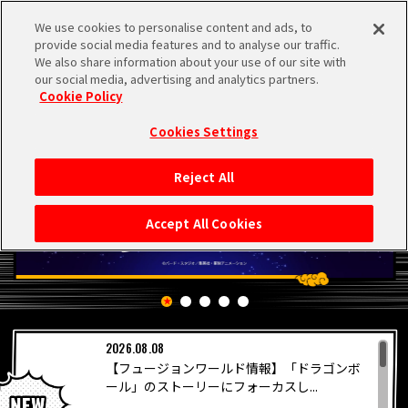
We use cookies to personalise content and ads, to
MEN
provide social media features and to analyse our traffic.
U
We also share information about your use of our site with
our social media, advertising and analytics partners.
Cookie Policy
Cookies Settings
Reject All
HOME
Accept All Cookies
NEWS
RANKING
2026.08.08
MOVIE
【フュージョンワールド情報】「ドラゴンボ
PICKUP
ール」のストーリーにフォーカスし...