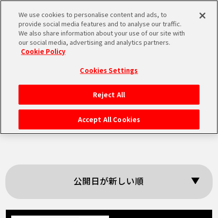
We use cookies to personalise content and ads, to
MEN
provide social media features and to analyse our traffic.
U
We also share information about your use of our site with
our social media, advertising and analytics partners.
Cookie Policy
「ウィークリー☆キ
Cookies Settings
ャラクター紹介！」
Reject All
HOME
の検索結果
Accept All Cookies
NEWS
RANKING
公開日が新しい順
MOVIE