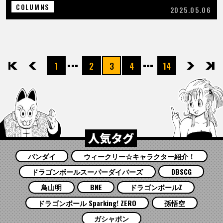
COLUMNS
2025.05.06
1
2
3
4
14
先頭
前へ
次へ
最後
人気タグ
バンダイ
ウィークリー☆キャラクター紹介！
ドラゴンボールスーパーダイバーズ
DBSCG
鳥山明
BNE
ドラゴンボールZ
ドラゴンボール Sparking! ZERO
孫悟空
ガシャポン