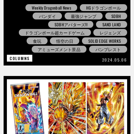
Weekly Dragonball News
HGドラゴンボール
バンダイ
最強ジャンプ
SDBH
SDBHアバターズ!!
SAND LAND
ドラゴンボール超カードゲーム
レジェンズ
食玩
悟空の日
SOLID EDGE WORKS
アミューズメント景品
バンプレスト
COLUMNS
2024.05.06