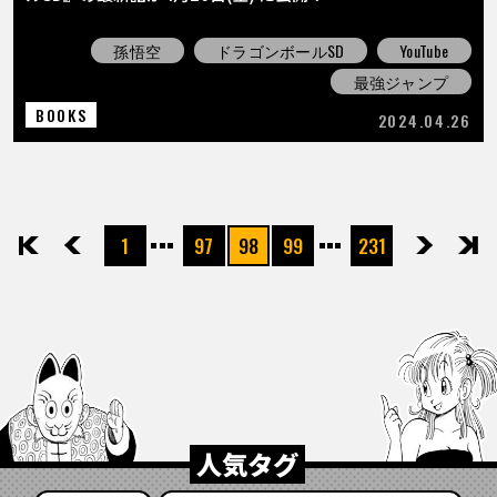
孫悟空
ドラゴンボールSD
YouTube
最強ジャンプ
BOOKS
2024.04.26
1
97
98
99
231
先頭
前へ
次へ
最後
人気タグ