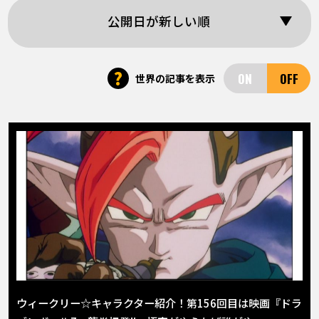
COLUMNS
公開日が新しい順
ABOUT
?
世界の記事を表示
LANGUAGE
JP
EN
FR
DE
ES
ウィークリー☆キャラクター紹介！第156回目は映画『ドラ