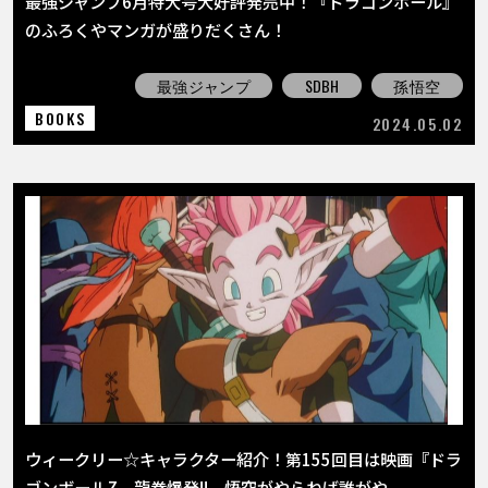
最強ジャンプ6月特大号大好評発売中！『ドラゴンボール』
のふろくやマンガが盛りだくさん！
最強ジャンプ
SDBH
孫悟空
BOOKS
2024.05.02
ウィークリー☆キャラクター紹介！第155回目は映画『ドラ
ゴンボールZ 龍拳爆発!! 悟空がやらねば誰がや...