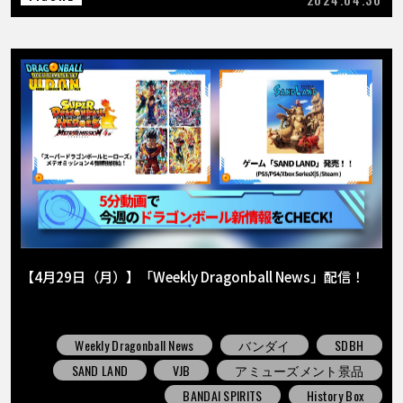
【4月29日（月）】「Weekly Dragonball News」配信！
Weekly Dragonball News
バンダイ
SDBH
SAND LAND
VJB
アミューズメント景品
BANDAI SPIRITS
History Box