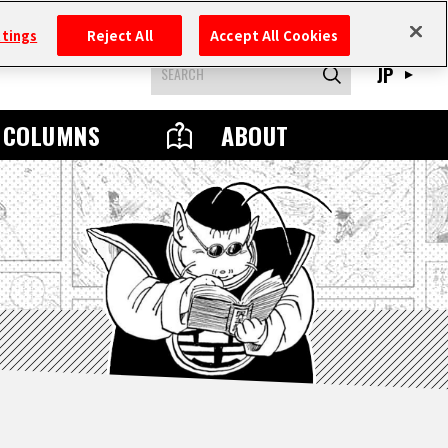
ttings
Reject All
Accept All Cookies
JP
COLUMNS
ABOUT