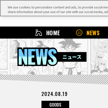
We use cookies to personalise content and ads, to provide social medi
share information about your use of our site with our social media, ad
HOME
NEWS
NEWS
ニュース
2024.08.19
GOODS