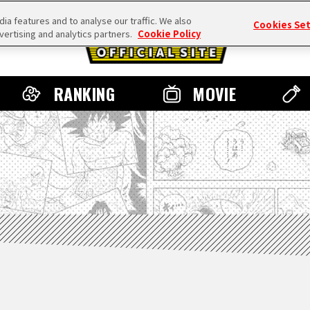
a features and to analyse our traffic. We also
Cookies Se
vertising and analytics partners.
Cookie Policy
RANKING
MOVIE