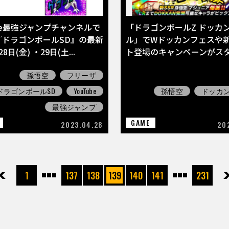
ube最強ジャンプチャンネルで
「ドラゴンボールZ ドッカ
『ドラゴンボールSD』の最新
ル」でWドッカンフェスや
8日(金) ・29日(土...
ト登場のキャンペーンがス
孫悟空
フリーザ
ドラゴンボールSD
YouTube
孫悟空
ドッカ
最強ジャンプ
GAME
2023.04.28
20
先頭
前へ
1
137
138
139
140
141
231
次へ
最