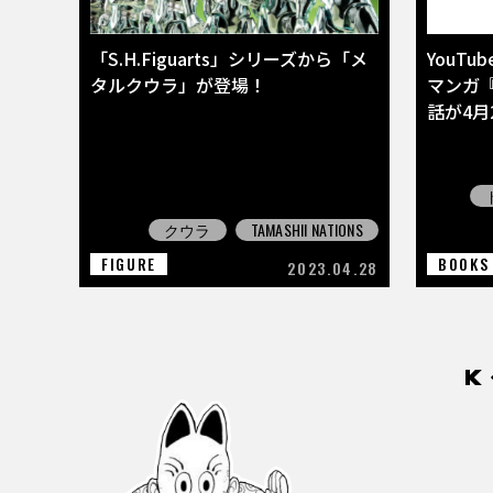
「S.H.Figuarts」シリーズから「メ
YouT
タルクウラ」が登場！
マンガ
話が4月2
クウラ
TAMASHII NATIONS
FIGURE
BOOKS
2023.04.28