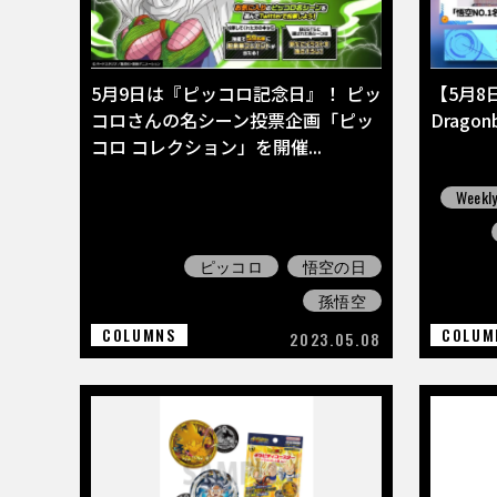
5月9日は『ピッコロ記念日』！ ピッ
【5月8
コロさんの名シーン投票企画「ピッ
Drago
コロ コレクション」を開催...
Weekly
ピッコロ
悟空の日
孫悟空
COLUMNS
COLUM
2023.05.08