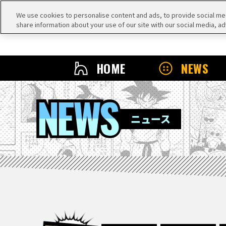
We use cookies to personalise content and ads, to provide social medi
share information about your use of our site with our social media, ad
HOME
NEWS
NEWS
ニュース