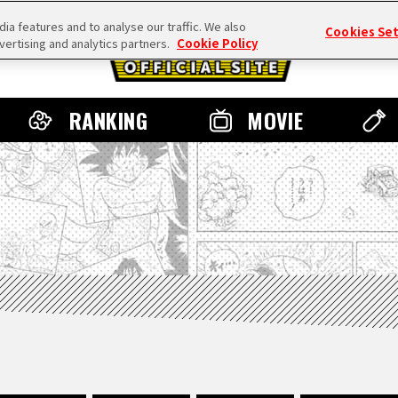
a features and to analyse our traffic. We also
Cookies Se
vertising and analytics partners.
Cookie Policy
RANKING
MOVIE