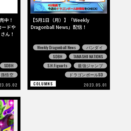
売中！
【5月1日（月）】「Weekly
カードや
Dragonball News」配信！
くさん！
Weekly Dragonball News
バンダイ
SDBH
TAMASHII NATIONS
SDBH
S.H.Figuarts
最強ジャンプ
孫悟空
ドラゴンボールSD
COLUMNS
23.05.02
2023.05.01