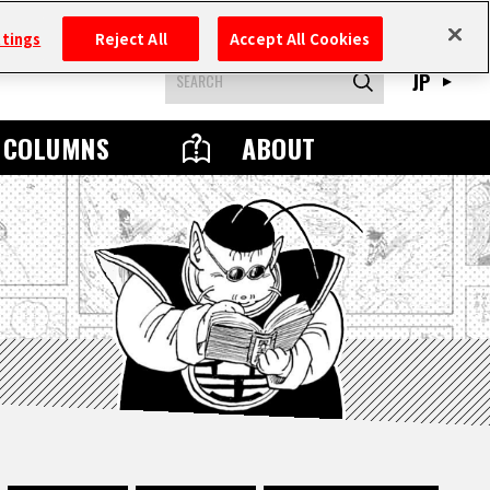
ttings
Reject All
Accept All Cookies
JP
COLUMNS
ABOUT