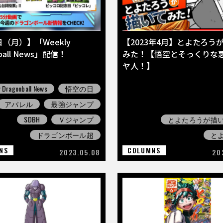
日（月）】「Weekly
【2023年4月】とよたろう
nball News」配信！
みた！【悟空とそっくりな
ヤ人！】
 Dragonball News
悟空の日
アパレル
最強ジャンプ
SDBH
Ｖジャンプ
とよたろうが描
ドラゴンボール超
と
NS
COLUMNS
2023.05.08
20