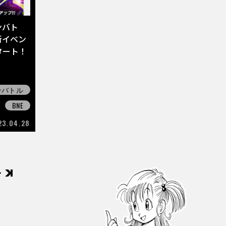
ンバト
新イベン
タート！
ンバトル
BNE
23.04.28
後