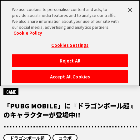
We use cookies to personalise content and ads, to
MEN
provide social media features and to analyse our traffic.
U
We also share information about your use of our site with
our social media, advertising and analytics partners.
Cookie Policy
NEWS
ニュース
Cookies Settings
Reject All
HOME
Accept All Cookies
2023.08.11
NEWS
GAME
「PUBG MOBILE」に『ドラゴンボール超』
RANKING
のキャラクターが登場中!!
MOVIE
ドラゴンボール超
コラボ