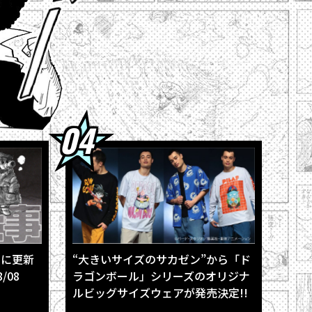
孫悟空」のスキルを公開！
超』の「グラノラ」！
印＆各種ふろくも充実!!
場！
きに更新
“大きいサイズのサカゼン”から「ド
/08
ラゴンボール」シリーズのオリジナ
ルビッグサイズウェアが発売決定!!