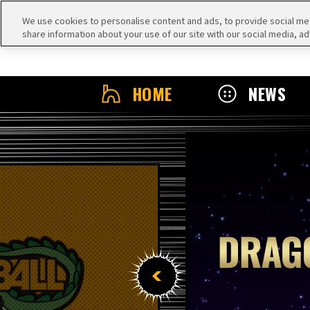
We use cookies to personalise content and ads, to provide social medi
share information about your use of our site with our social media, ad
HOME
NEWS