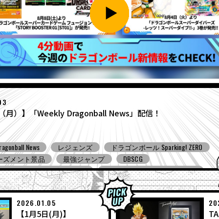
27
（月）】「Weekly Dragonball News」配信！
ragonball News
食玩
Ｖジャンプ
DBSCG
ンボールスーパーダイバーズ
ドラゴンボール ゼノバース３
ンボール ゲキシン スクアドラ
BNE
Grandista
BLOOD OF SA
ーズメント景品
バンプレスト
コミコン
とよたろうが描
ール Sparking! ZERO
ガシャポン
バンダイ
2026.01.05
20
【1月5日(月)】
TA