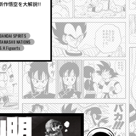
新作悟空を大解説!!
BANDAI SPIRITS
TAMASHII NATIONS
S.H.Figuarts