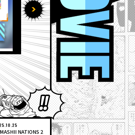
2026.07.20
【7月20日（月）】「Weekl
EVENT
Weekly Dragonball News
ワールドコレクタブルフィ
アミューズメント景品
IYANS
ドラゴンボール ゲキシン
いてみた
DBSCG
食玩
Ｖ
とよたろうが描いてみた
25.10.25
MASHII NATIONS 2