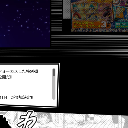
フォーカスした特別弾
公開だ!!
OOTH」が登場決定!!
ジナルビッグサイズウェアが
』コミックス3巻が発売！