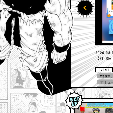
2026.07.
【7月27日
EVENT
ing! ZERO
Weekly D
ドラゴ
ノバース３
ドラゴ
アミュ
ドラゴンボ