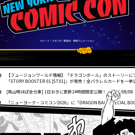
8
【フュージョンワールド情報】「ドラゴンボール」のストーリーに
「STORY BOOSTER 01 [ST01]」が発売！全パラレルカードを一挙
8
[鳥山明ほぼ全仕事] 1日おきに更新24時間限定公開！ 2026/08/08
7
「ニューヨーク・コミコン2026」に「DRAGON BALL SPECIAL B
6
“大きいサイズのサカゼン”から「ドラゴンボール」シリーズのオリ
発売決定!!
4
『ドラゴンボールスーパーダイバーズ-レッツ！スーパーダイブ !!