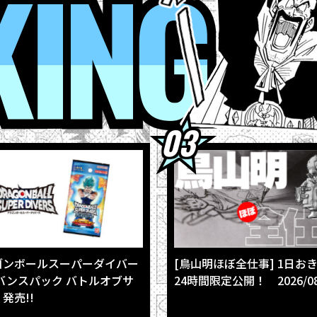
RANKING
4
【フュージョンワールド情報】最強ジャンプ10月号ふろくカード「
4
ウィークリー☆キャラクター紹介！第267回目は『ドラゴンボール
4
最強ジャンプ9月号大好評発売中!! 『ドラゴンボールSD』の表紙が目
3
【8月3日（月）】「Weekly Dragonball News」配信！
3
「BLOOD OF SAIYANS」シリーズ最新作に「超サイヤ人孫悟空」登
ゴンボールスーパーダイバー
[鳥山明ほぼ全仕事] 1日お
バンスパック バトルオブサ
24時間限定公開！ 2026/08
発売!!