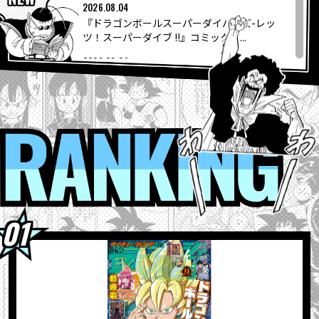
COLUMNS
2026.08.04
『ドラゴンボールスーパーダイバーズ-レッ
ツ！スーパーダイブ !!』コミックス...
ABOUT
2026.08.04
【フュージョンワールド情報】最強ジャンプ
10月号ふろくカード「孫悟空」の...
LANGUAGE
2026.08.04
ウィークリー☆キャラクター紹介！第267回
RANKI
JP
EN
FR
DE
ES
目は『ドラゴンボール超』の「グラノラ」！
2026.08.04
最強ジャンプ9月号大好評発売中!! 『ドラゴン
ボールSD』の表紙が目印＆各種ふろ...
2026.08.03
【8月3日（月）】「Weekly Dragonball
News」配信！
2026.08.03
「BLOOD OF SAIYANS」シリーズ最新作に
「超サイヤ人孫悟空」登場！