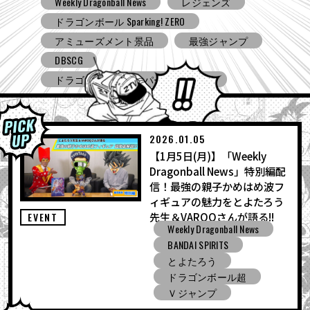
Weekly Dragonball News
食玩
Ｖジャンプ
DBSCG
ドラゴンボールスーパーダイバーズ
ドラゴンボール ゼノバース３
ドラゴンボール ゲキシン スクアドラ
BNE
Grandista
BLOOD OF SAIYANS
アミューズメント景品
バンプレスト
コミコン
とよたろうが描いてみた
2026.01.05
【1月5日(月)】「Weekly
ドラゴンボール Sparking! ZERO
Dragonball News」特別編配
ガシャポン
バンダイ
信！最強の親子かめはめ波フ
ィギュアの魅力をとよたろう
先生＆VAROQさんが語る!!
EVENT
Weekly Dragonball News
BANDAI SPIRITS
とよたろう
ドラゴンボール超
Ｖジャンプ