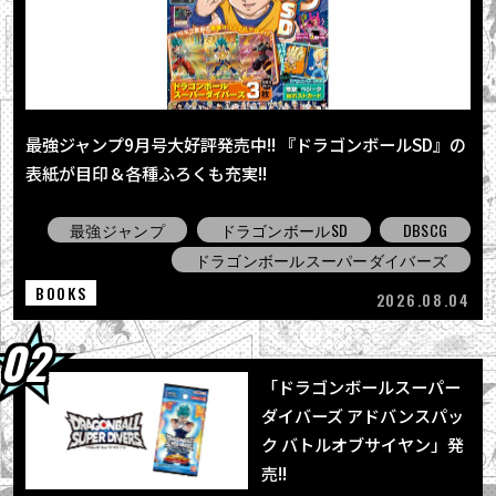
2026.08.01
「ジャンプビクトリーカーニバル2026」の
「ドラゴンボール」企画をレポート！
2026.08.01
「ドラゴンボールスーパーダイバーズ アドバ
最強ジャンプ9月号大好評発売中!! 『ドラゴンボールSD』の
ンスパック バトルオブサイヤン」発売!!
表紙が目印＆各種ふろくも充実!!
2026.07.30
【影山ヒロノブさんにインタビュー！】「ド
最強ジャンプ
ドラゴンボールSD
DBSCG
ラゴンボール Sparking! ZERO」大型...
ドラゴンボールスーパーダイバーズ
BOOKS
2026.08.04
「ドラゴンボールスーパー
ダイバーズ アドバンスパッ
ク バトルオブサイヤン」発
売!!