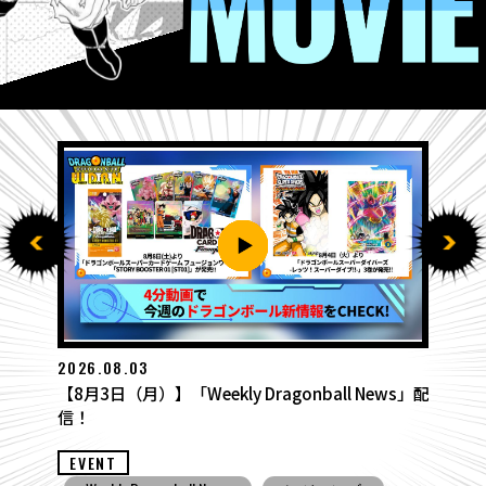
2026.07.27
【7月27日（月）】「Weekly Dragonball News」
配信！
EVENT