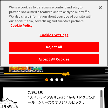
We use cookies to personalise content and ads, to
MEN
provide social media features and to analyse our traffic.
U
We also share information about your use of our site with
our social media, advertising and analytics partners.
Cookie Policy
Cookies Settings
Reject All
HOME
Accept All Cookies
NEWS
RANKING
2026.08.06
MOVIE
“大きいサイズのサカゼン”から「ドラゴンボ
PICKUP
ール」シリーズのオリジナルビッグ...