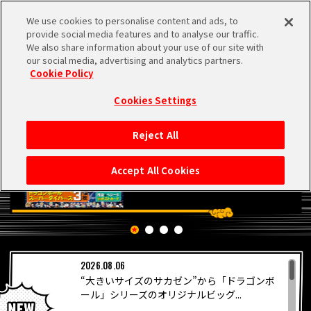
We use cookies to personalise content and ads, to
MEN
provide social media features and to analyse our traffic.
U
We also share information about your use of our site with
our social media, advertising and analytics partners.
Cookie Policy
Cookies Settings
Reject All
HOME
Accept All Cookies
NEWS
RANKING
2026.08.06
MOVIE
“大きいサイズのサカゼン”から「ドラゴンボ
PICKUP
ール」シリーズのオリジナルビッグ...