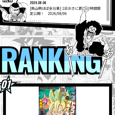
COLUMNS
2026.08.06
[鳥山明ほぼ全仕事] 1日おきに更新24時間限
定公開！ 2026/08/06
ABOUT
2026.08.04
『ドラゴンボールスーパーダイバーズ-レッ
ツ！スーパーダイブ !!』コミックス...
LANGUAGE
2026.08.04
【フュージョンワールド情報】最強ジャンプ
RANKI
JP
EN
FR
DE
ES
10月号ふろくカード「孫悟空」の...
2026.08.04
ウィークリー☆キャラクター紹介！第267回
目は『ドラゴンボール超』の「グラノラ」！
2026.08.04
最強ジャンプ9月号大好評発売中!! 『ドラゴン
ボールSD』の表紙が目印＆各種ふろ...
2026.08.03
【8月3日（月）】「Weekly Dragonball
News」配信！