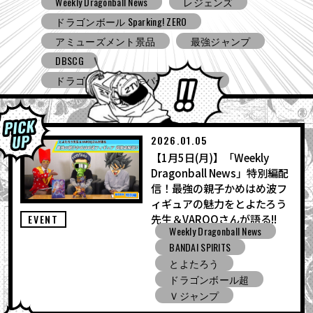
Weekly Dragonball News
食玩
Ｖジャンプ
DBSCG
ドラゴンボールスーパーダイバーズ
ドラゴンボール ゼノバース３
ドラゴンボール ゲキシン スクアドラ
BNE
Grandista
BLOOD OF SAIYAN
アミューズメント景品
バンプレスト
コミコン
とよたろうが描いてみた
2026.01.05
ドラゴンボール Sparking! ZERO
【1月5日(月)】「Weekly
Dragonball News」特別編配
ガシャポン
バンダイ
信！最強の親子かめはめ波フ
ィギュアの魅力をとよたろう
先生＆VAROQさんが語る!!
EVENT
Weekly Dragonball News
BANDAI SPIRITS
とよたろう
ドラゴンボール超
Ｖジャンプ