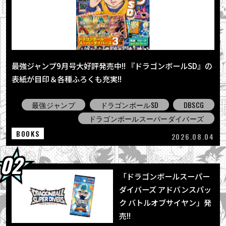
2026.08.03
「BLOOD OF SAIYANS」シリーズ最新作に
「超サイヤ人孫悟空」登場！
2026.08.01
「ジャンプビクトリーカーニバル2026」の
最強ジャンプ9月号大好評発売中!! 『ドラゴンボールSD』の
「ドラゴンボール」企画をレポート！
表紙が目印＆各種ふろくも充実!!
2026.08.01
「ドラゴンボールスーパーダイバーズ アドバ
最強ジャンプ
ドラゴンボールSD
DBSCG
ンスパック バトルオブサイヤン」発売!!
ドラゴンボールスーパーダイバーズ
BOOKS
2026.08.04
「ドラゴンボールスーパー
ダイバーズ アドバンスパッ
ク バトルオブサイヤン」発
売!!