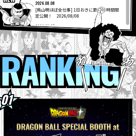
COLUMNS
2026.08.08
[鳥山明ほぼ全仕事] 1日おきに更新24時間限
定公開！ 2026/08/08
ABOUT
2026.08.07
「ニューヨーク・コミコン2026」に
「DRAGON BALL SPECIAL B...
LANGUAGE
2026.08.06
“大きいサイズのサカゼン”から「ドラゴンボ
RANKI
JP
EN
FR
DE
ES
ール」シリーズのオリジナルビッグ...
2026.08.04
『ドラゴンボールスーパーダイバーズ-レッ
ツ！スーパーダイブ !!』コミックス...
2026.08.04
【フュージョンワールド情報】最強ジャンプ
10月号ふろくカード「孫悟空」の...
2026.08.04
ウィークリー☆キャラクター紹介！第267回
目は『ドラゴンボール超』の「グラノラ」！