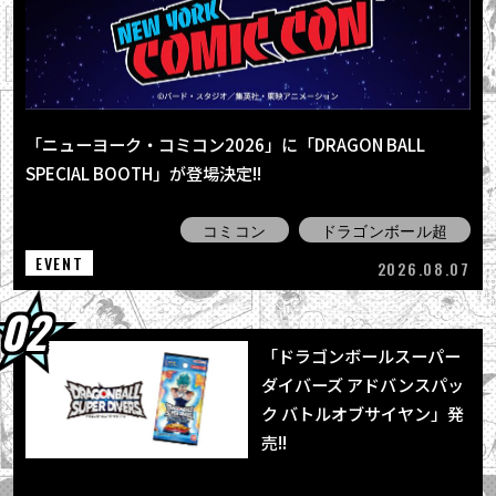
2026.08.04
最強ジャンプ9月号大好評発売中!! 『ドラゴン
ボールSD』の表紙が目印＆各種ふろ...
2026.08.03
【8月3日（月）】「Weekly Dragonball
「ニューヨーク・コミコン2026」に「DRAGON BALL
News」配信！
SPECIAL BOOTH」が登場決定!!
2026.08.03
「BLOOD OF SAIYANS」シリーズ最新作に
コミコン
ドラゴンボール超
「超サイヤ人孫悟空」登場！
EVENT
2026.08.07
「ドラゴンボールスーパー
ダイバーズ アドバンスパッ
ク バトルオブサイヤン」発
売!!