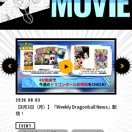
2026.07.27
【7月27日（月）】「Weekly Dragonball News」
配信！
EVENT