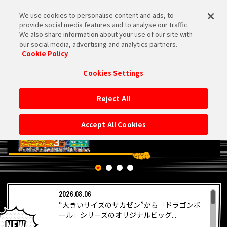
We use cookies to personalise content and ads, to
MEN
provide social media features and to analyse our traffic.
U
We also share information about your use of our site with
our social media, advertising and analytics partners.
Cookie Policy
Cookies Settings
Reject All
HOME
Accept All Cookies
NEWS
RANKING
2026.08.06
MOVIE
“大きいサイズのサカゼン”から「ドラゴンボ
PICKUP
ール」シリーズのオリジナルビッグ...