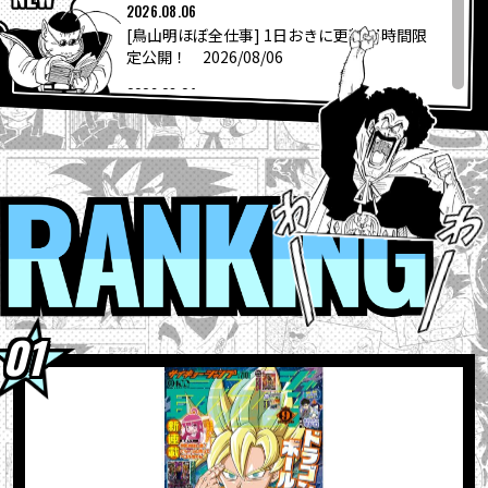
COLUMNS
2026.08.06
[鳥山明ほぼ全仕事] 1日おきに更新24時間限
定公開！ 2026/08/06
ABOUT
2026.08.04
『ドラゴンボールスーパーダイバーズ-レッ
ツ！スーパーダイブ !!』コミックス...
LANGUAGE
2026.08.04
【フュージョンワールド情報】最強ジャンプ
RANKI
JP
EN
FR
DE
ES
10月号ふろくカード「孫悟空」の...
2026.08.04
ウィークリー☆キャラクター紹介！第267回
目は『ドラゴンボール超』の「グラノラ」！
2026.08.04
最強ジャンプ9月号大好評発売中!! 『ドラゴン
ボールSD』の表紙が目印＆各種ふろ...
2026.08.03
【8月3日（月）】「Weekly Dragonball
News」配信！