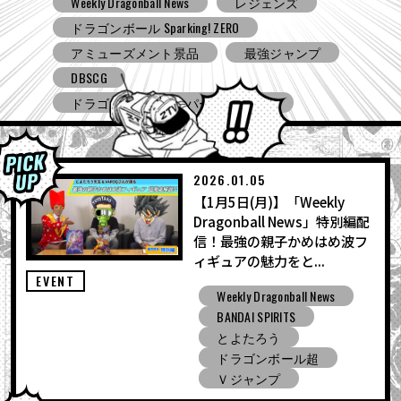
Weekly Dragonball News
食玩
Ｖジャンプ
DBSCG
ドラゴンボールスーパーダイバーズ
ドラゴンボール ゼノバース３
ドラゴンボール ゲキシン スクアドラ
BNE
Grandista
BLOOD OF SAIYANS
アミューズメント景品
バンプレスト
コミコン
とよたろうが描いてみた
2026.01.05
【1月5日(月)】「Weekly
ドラゴンボール Sparking! ZERO
Dragonball News」特別編配
ガシャポン
バンダイ
信！最強の親子かめはめ波フ
ィギュアの魅力をと...
EVENT
Weekly Dragonball News
BANDAI SPIRITS
とよたろう
ドラゴンボール超
Ｖジャンプ