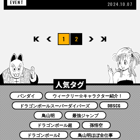
EVENT
2024.10.07
1
2
先頭
前へ
次へ
最後
人気タグ
バンダイ
ウィークリー☆キャラクター紹介！
ドラゴンボールスーパーダイバーズ
DBSCG
鳥山明
最強ジャンプ
ドラゴンボール超
孫悟空
ドラゴンボールZ
鳥山明ほぼ全仕事