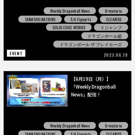
Weekly Dragonball News
G×materia
TAMASHII NATIONS
S.H.Figuarts
CLEARISE
SOLID EDGE WORKS
Ｖジャンプ
ドラゴンボール超
ドラゴンボール ザ ブレイカーズ
EVENT
2023.06.19
【6月19日（月）】
「Weekly Dragonball
News」配信！
Weekly Dragonball News
G×materia
TAMASHII NATIONS
S.H.Figuarts
CLEARISE