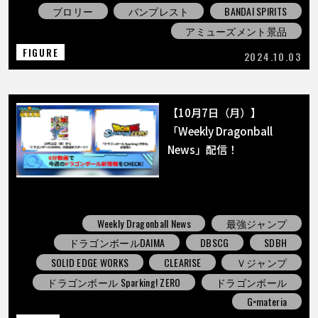
ブロリー
バンプレスト
BANDAI SPIRITS
アミューズメント景品
FIGURE
2024.10.03
【10月7日（月）】
「Weekly Dragonball
News」配信！
Weekly Dragonball News
最強ジャンプ
ドラゴンボールDAIMA
DBSCG
SDBH
SOLID EDGE WORKS
CLEARISE
Ｖジャンプ
ドラゴンボール Sparking! ZERO
ドラゴンボール
G×materia