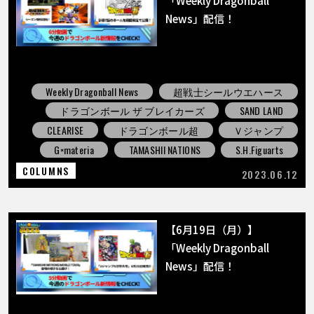
News」配信！
Weekly Dragonball News
超戦士シールウエハース
ドラゴンボール ザ ブレイカーズ
SAND LAND
CLEARISE
ドラゴンボール超
Ｖジャンプ
G×materia
TAMASHII NATIONS
S.H.Figuarts
COLUMNS
2023.06.12
【6月19日（月）】
「Weekly Dragonball
News」配信！