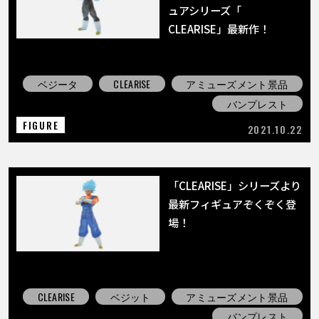
COLUMNS
ュアシリーズ「
CLEARISE」最新作！
ABOUT
ベジータ
CLEARISE
アミューズメント景品
バンプレスト
LANGUAGE
FIGURE
2021.10.22
JP
EN
FR
DE
ES
「CLEARISE」シリーズより
最新フィギュアぞくぞく登
場！
CLEARISE
ベジット
アミューズメント景品
バンプレスト