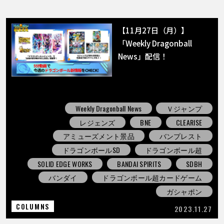
【11月27日（月）】
「Weekly Dragonball
News」配信！
Weekly Dragonball News
Ｖジャンプ
レジェンズ
BNE
CLEARISE
アミューズメント景品
バンプレスト
ドラゴンボールSD
ドラゴンボール超
SOLID EDGE WORKS
BANDAI SPIRITS
SDBH
バンダイ
ドラゴンボール超カードゲーム
ガシャポン
COLUMNS
2023.11.27