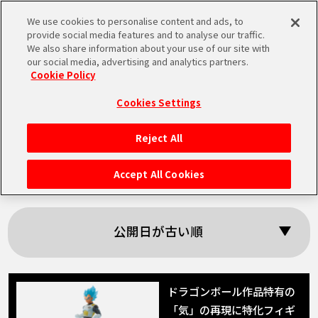
We use cookies to personalise content and ads, to
MEN
provide social media features and to analyse our traffic.
U
We also share information about your use of our site with
our social media, advertising and analytics partners.
Cookie Policy
「CLEARISE」の検
Cookies Settings
索結果
Reject All
HOME
Accept All Cookies
NEWS
公開日が古い順
RANKING
MOVIE
ドラゴンボール作品特有の
「気」の再現に特化フィギ