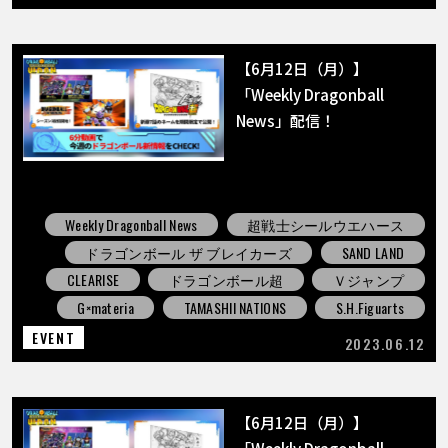
【6月12日（月）】
「Weekly Dragonball
News」配信！
Weekly Dragonball News
超戦士シールウエハース
ドラゴンボール ザ ブレイカーズ
SAND LAND
CLEARISE
ドラゴンボール超
Ｖジャンプ
G×materia
TAMASHII NATIONS
S.H.Figuarts
EVENT
2023.06.12
【6月12日（月）】
「Weekly Dragonball