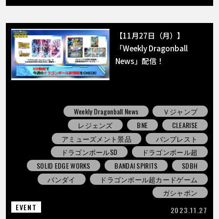
【11月27日（月）】
「Weekly Dragonball
News」配信！
Weekly Dragonball News
Ｖジャンプ
レジェンズ
BNE
CLEARISE
アミューズメント景品
バンプレスト
ドラゴンボールSD
ドラゴンボール超
SOLID EDGE WORKS
BANDAI SPIRITS
SDBH
バンダイ
ドラゴンボール超カードゲーム
ガシャポン
EVENT
2023.11.27