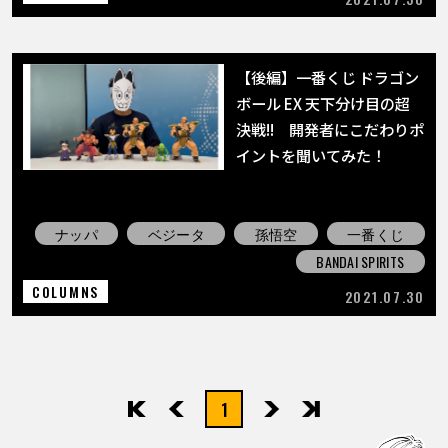
【後編】一番くじ ドラゴン
ボール EX 天下分け目の超
決戦!! 開発者にこだわりポ
イントを聞いてみた！
ナッパ
ベジータ
孫悟空
一番くじ
BANDAI SPIRITS
COLUMNS
2021.07.30
1
先頭
前へ
次へ
最後