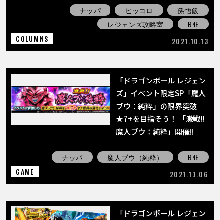
ナッパ
ピッコロ
孫悟飯
レジェンズ攻略室
BNE
COLUMNS
2021.10.13
「ドラゴンボール レジェン
ズ」イベント限定SP「魔人
ブウ：純粋」の限界突破
★7+を目指そう！ 「激戦!!
魔人ブウ：純粋」開催!!
ナッパ
魔人ブウ（純粋）
BNE
GAME
2021.10.06
「ドラゴンボール レジェン