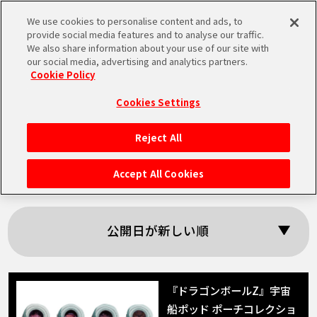
We use cookies to personalise content and ads, to
MEN
provide social media features and to analyse our traffic.
U
We also share information about your use of our site with
our social media, advertising and analytics partners.
Cookie Policy
「ナッパ」の検索結
Cookies Settings
果
Reject All
HOME
Accept All Cookies
NEWS
公開日が新しい順
RANKING
MOVIE
『ドラゴンボールZ』宇宙
船ポッド ポーチコレクショ