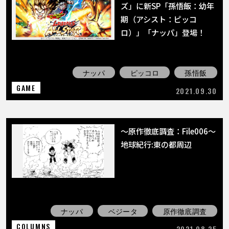
ズ」に新SP「孫悟飯：幼年
期（アシスト：ピッコ
ロ）」「ナッパ」登場！
ナッパ
ピッコロ
孫悟飯
GAME
2021.09.30
〜原作徹底調査：File006〜
地球紀行:東の都周辺
ナッパ
ベジータ
原作徹底調査
COLUMNS
2021.08.25