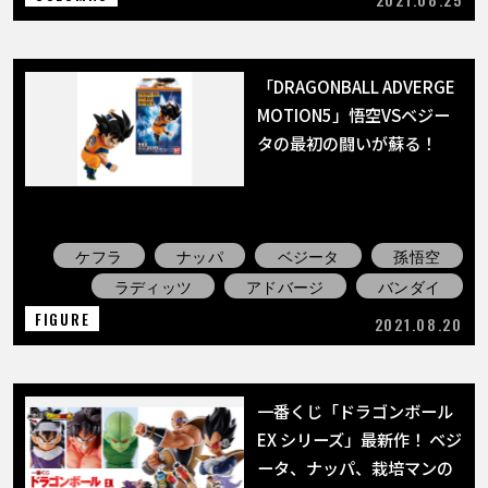
「DRAGONBALL ADVERGE
MOTION5」悟空VSベジー
タの最初の闘いが蘇る！
ケフラ
ナッパ
ベジータ
孫悟空
ラディッツ
アドバージ
バンダイ
FIGURE
2021.08.20
一番くじ「ドラゴンボール
EX シリーズ」最新作！ ベジ
ータ、ナッパ、栽培マンの