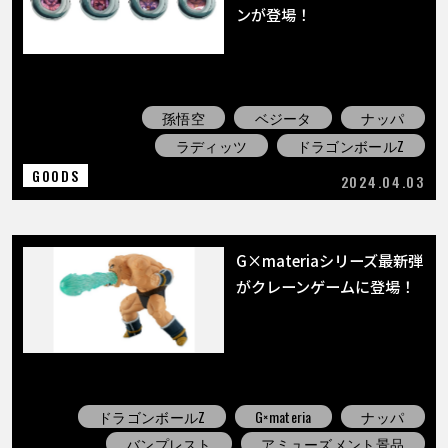
COLUMNS
ンが登場！
ABOUT
孫悟空
ベジータ
ナッパ
ラディッツ
ドラゴンボールZ
LANGUAGE
GOODS
2024.04.03
JP
EN
FR
DE
ES
G×materiaシリーズ最新弾
がクレーンゲームに登場！
ドラゴンボールZ
G×materia
ナッパ
バンプレスト
アミューズメント景品