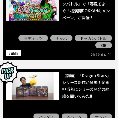
ンバトル」で「春風そよ
ぐ！桜満開DOKKANキャン
ペーン」が開催！
ラディッツ
ナッパ
ドッカンバトル
BNE
GAME
2022.04.01
【前編】「Dragon Stars」
シリーズ新作が登場！企画
担当者にシリーズ開発の経
緯を聞いてみた!!
バンダイ
ベジータ
ナッパ