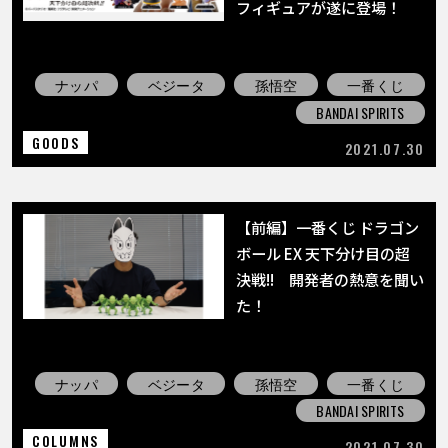
フィギュアが遂に登場！
ナッパ
ベジータ
孫悟空
一番くじ
BANDAI SPIRITS
GOODS
2021.07.30
【前編】一番くじ ドラゴン
ボール EX 天下分け目の超
決戦!! 開発者の熱意を聞い
た！
ナッパ
ベジータ
孫悟空
一番くじ
BANDAI SPIRITS
COLUMNS
2021.07.30