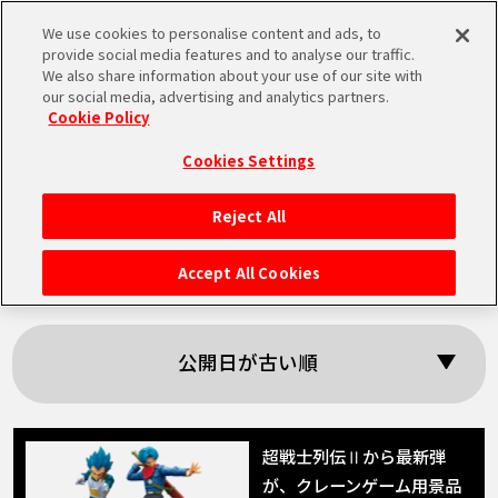
We use cookies to personalise content and ads, to
MEN
provide social media features and to analyse our traffic.
U
We also share information about your use of our site with
our social media, advertising and analytics partners.
Cookie Policy
「超戦士列伝」の検
Cookies Settings
索結果
Reject All
HOME
Accept All Cookies
NEWS
公開日が古い順
RANKING
MOVIE
超戦士列伝Ⅱから最新弾
が、クレーンゲーム用景品