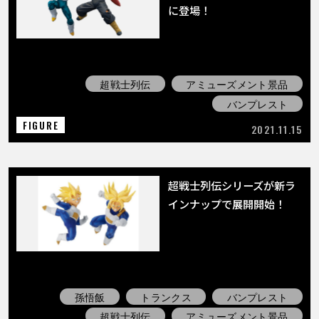
COLUMNS
に登場！
ABOUT
超戦士列伝
アミューズメント景品
バンプレスト
LANGUAGE
FIGURE
2021.11.15
JP
EN
FR
DE
ES
超戦士列伝シリーズが新ラ
インナップで展開開始！
孫悟飯
トランクス
バンプレスト
超戦士列伝
アミューズメント景品