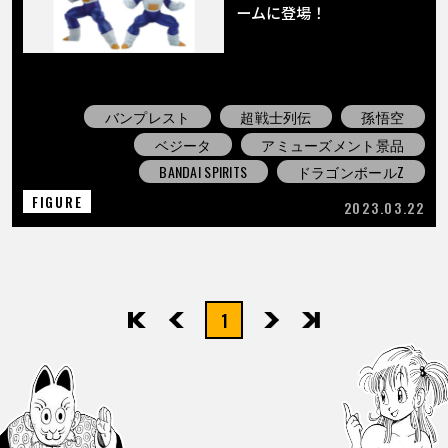
ームに登場！
バンプレスト
超戦士列伝
孫悟空
ベジータ
アミューズメント景品
BANDAI SPIRITS
ドラゴンボールZ
FIGURE
2023.03.22
1
先頭
前へ
次へ
最後