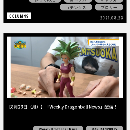
ゴテンクス
ブロリー
COLUMNS
2021.08.23
【8月23日（月）】「Weekly Dragonball News」配信！
Weekly Dragonball News
BANDAI SPIRITS