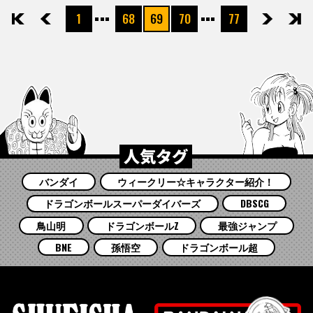
1
68
69
70
77
先頭
前へ
次へ
最後
人気タグ
バンダイ
ウィークリー☆キャラクター紹介！
ドラゴンボールスーパーダイバーズ
DBSCG
鳥山明
ドラゴンボールZ
最強ジャンプ
BNE
孫悟空
ドラゴンボール超