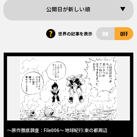
COLUMNS
公開日が新しい順
ABOUT
?
世界の記事を表示
LANGUAGE
JP
EN
FR
DE
ES
〜原作徹底調査：File006〜 地球紀行:東の都周辺