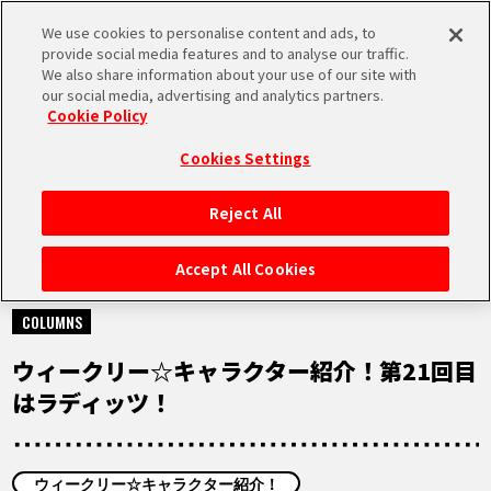
We use cookies to personalise content and ads, to
MEN
provide social media features and to analyse our traffic.
U
We also share information about your use of our site with
our social media, advertising and analytics partners.
Cookie Policy
NEWS
ニュース
Cookies Settings
Reject All
HOME
Accept All Cookies
2021.09.28
NEWS
COLUMNS
ウィークリー☆キャラクター紹介！第21回目
RANKING
はラディッツ！
MOVIE
ウィークリー☆キャラクター紹介！