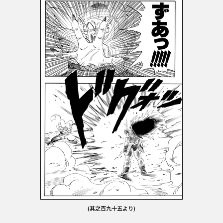
(其之百九十五より)