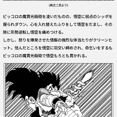
(其之二百より)
ピッコロの魔貫光殺砲を凌いだものの、悟空に弱点のシッポを
握られダウン。心を入れ替えたふりをして悟空をだまし、その
隙に形勢逆転し悟空を痛めつける。
しかし、怒りを爆発させた悟飯の強烈な体当たりがクリーンヒ
ット。怯んだところを悟空に羽交い締めされ、命乞いをするも
ピッコロの魔貫光殺砲で悟空もろとも貫かれる。