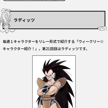
COLUMNS
ABOUT
ラディッツ
LANGUAGE
毎週１キャラクターをリレー形式で紹介する「ウィークリー☆
JP
EN
FR
DE
ES
キャラクター紹介！」。第21回目はラディッツです。