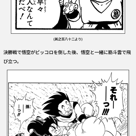
(其之百八十二より)
決勝戦で悟空がピッコロを倒した後、悟空と一緒に筋斗雲で飛
び立つ。