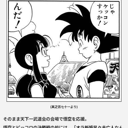
(其之百七十一より)
そのまま天下一武道会の会場で悟空を応援。
悟空とピッコロの決勝戦の前には、「オラ新婚早々未亡人なん