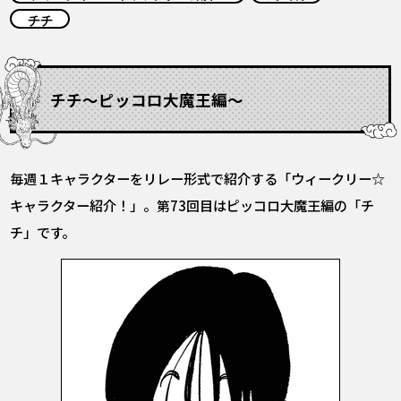
COLUMNS
チチ
ABOUT
チチ〜ピッコロ大魔王編〜
LANGUAGE
JP
EN
FR
DE
ES
毎週１キャラクターをリレー形式で紹介する「ウィークリー☆
キャラクター紹介！」。第73回目はピッコロ大魔王編の「チ
チ」です。