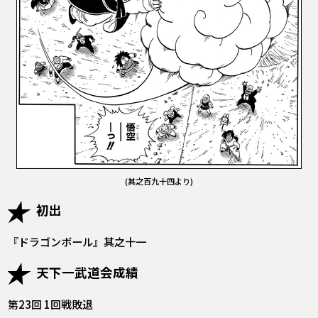
(其之百九十四より)
初出
『ドラゴンボール』其之十一
天下一武道会成績
第23回 1回戦敗退