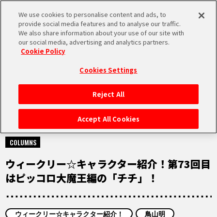
We use cookies to personalise content and ads, to
MEN
provide social media features and to analyse our traffic.
U
We also share information about your use of our site with
our social media, advertising and analytics partners.
Cookie Policy
NEWS
ニュース
Cookies Settings
Reject All
HOME
Accept All Cookies
2022.09.27
NEWS
COLUMNS
ウィークリー☆キャラクター紹介！第73回目
RANKING
はピッコロ大魔王編の「チチ」！
MOVIE
ウィークリー☆キャラクター紹介！
鳥山明