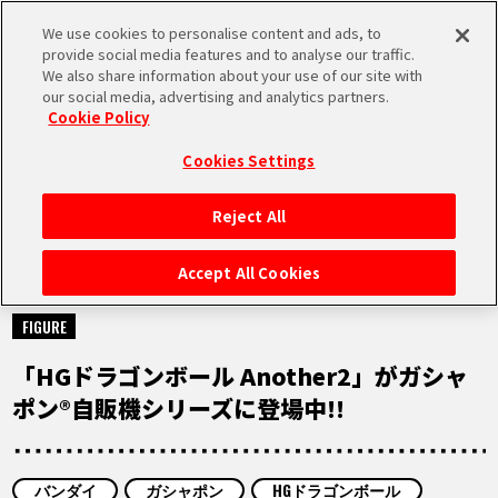
We use cookies to personalise content and ads, to
MEN
provide social media features and to analyse our traffic.
U
We also share information about your use of our site with
our social media, advertising and analytics partners.
Cookie Policy
NEWS
ニュース
Cookies Settings
Reject All
HOME
Accept All Cookies
2026.06.19
NEWS
FIGURE
「HGドラゴンボール Another2」がガシャ
RANKING
ポン®自販機シリーズに登場中!!
MOVIE
バンダイ
ガシャポン
HGドラゴンボール