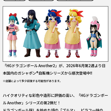
COLUMNS
ABOUT
LANGUAGE
JP
EN
FR
DE
ES
「HGドラゴンボール Another2」が、2026年6月第2週より日
本国内のガシャポン®自販機シリーズから順次登場中!!
※店舗によって多少前後する可能性があります。
ハイクオリティな彩色や造形に評価の高い、「HGドラゴンボー
ル Another」シリーズの第2弾だ！
ドラゴンボール探しを始めた頃の「ブルマ」、ピラフ一味の