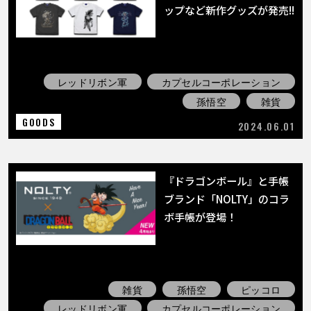
COLUMNS
ップなど新作グッズが発売!!
ABOUT
レッドリボン軍
カプセルコーポレーション
孫悟空
雑貨
LANGUAGE
GOODS
2024.06.01
JP
EN
FR
DE
ES
『ドラゴンボール』と手帳
ブランド「NOLTY」のコラ
ボ手帳が登場！
雑貨
孫悟空
ピッコロ
レッドリボン軍
カプセルコーポレーション