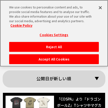
We use cookies to personalise content and ads, to
MEN
provide social media features and to analyse our traffic.
U
We also share information about your use of our site with
our social media, advertising and analytics partners.
Cookie Policy
「レッドリボン軍」
Cookies Settings
の検索結果
Reject All
HOME
Accept All Cookies
NEWS
公開日が新しい順
RANKING
MOVIE
「COSPA」より『ドラゴン
ボールZ』Tシャツやマグカ