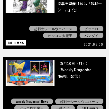
COLUMNS
投票を開催!!1位は「超戦士
シール」化!!
ABOUT
超戦士シールウエハース
ピッコロ
ピッコロ大魔王
バンダイ
LANGUAGE
COLUMNS
2021.05.09
JP
EN
FR
DE
ES
【5月10日（月）】
「Weekly Dragonball
News」配信！
Weekly Dragonball News
超戦士シールウエハース
ピッコロ大魔王
一番くじ
S.H.Figuarts