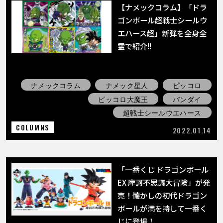
【ナメックコラム】「ドラ
ゴンボール超戦士シールウ
エハース超」新弾を全身全
霊で紹介!!
ナメックコラム
ナメック星人
ピッコロ
ピッコロ大魔王
バンダイ
超戦士シールウエハース
COLUMNS
2022.01.14
「一番くじ ドラゴンボール
EX 摩訶不思議大冒険」が発
売！懐かしの初代ドラゴン
ボールが満を持して一番く
じに登場！