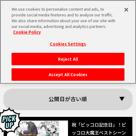
We use cookies to personalise content and ads, to
MEN
provide social media features and to analyse our traffic.
U
We also share information about your use of our site with
our social media, advertising and analytics partners.
Cookie Policy
「ピッコロ大魔王」
Cookies Settings
の検索結果
Reject All
HOME
Accept All Cookies
NEWS
公開日が古い順
RANKING
MOVIE
祝「ピッコロ記念日」！ピ
ッコロ大魔王ベストシーン