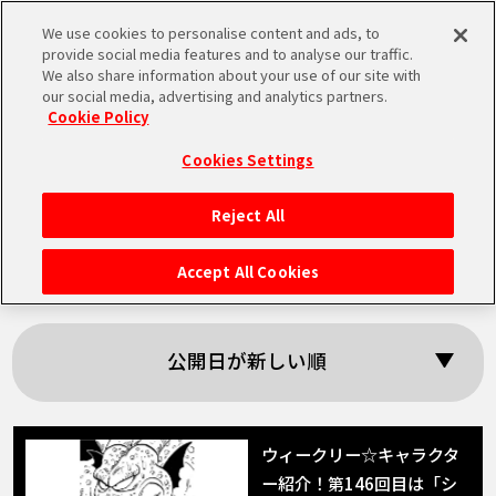
We use cookies to personalise content and ads, to
MEN
provide social media features and to analyse our traffic.
U
We also share information about your use of our site with
our social media, advertising and analytics partners.
Cookie Policy
「シンバル」の検索
Cookies Settings
結果
Reject All
HOME
Accept All Cookies
NEWS
公開日が新しい順
RANKING
MOVIE
ウィークリー☆キャラクタ
ー紹介！第146回目は「シ