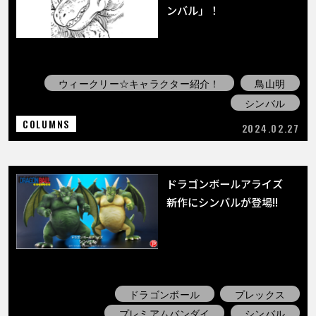
COLUMNS
ンバル」！
ABOUT
ウィークリー☆キャラクター紹介！
鳥山明
シンバル
LANGUAGE
COLUMNS
2024.02.27
JP
EN
FR
DE
ES
ドラゴンボールアライズ
新作にシンバルが登場!!
ドラゴンボール
プレックス
プレミアムバンダイ
シンバル