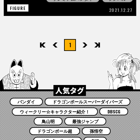
FIGURE
2021.12.27
1
先頭
前へ
次へ
最後
人気タグ
バンダイ
ドラゴンボールスーパーダイバーズ
ウィークリー☆キャラクター紹介！
DBSCG
鳥山明
最強ジャンプ
ドラゴンボール超
孫悟空