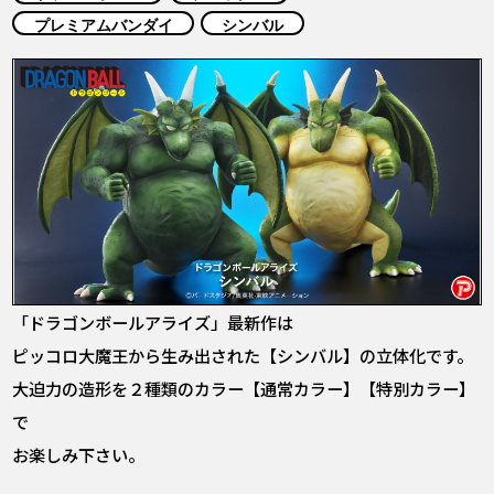
COLUMNS
プレミアムバンダイ
シンバル
ABOUT
LANGUAGE
JP
EN
FR
DE
ES
「ドラゴンボールアライズ」最新作は
ピッコロ大魔王から生み出された【シンバル】の立体化です。
大迫力の造形を２種類のカラー【通常カラー】【特別カラー】
で
お楽しみ下さい。