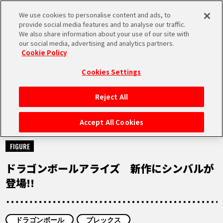
We use cookies to personalise content and ads, to
MEN
provide social media features and to analyse our traffic.
U
We also share information about your use of our site with
our social media, advertising and analytics partners.
Cookie Policy
NEWS
ニュース
Cookies Settings
Reject All
HOME
Accept All Cookies
2021.12.27
NEWS
FIGURE
ドラゴンボールアライズ 新作にシンバルが
RANKING
登場!!
MOVIE
ドラゴンボール
プレックス