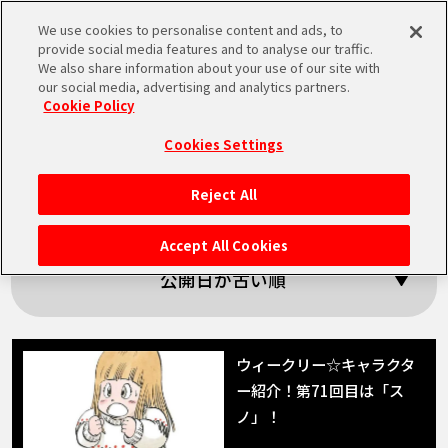
We use cookies to personalise content and ads, to
MEN
provide social media features and to analyse our traffic.
U
We also share information about your use of our site with
our social media, advertising and analytics partners.
Cookie Policy
「スノ」の検索結果
Cookies Settings
Reject All
HOME
Accept All Cookies
NEWS
公開日が古い順
RANKING
ウィークリー☆キャラクタ
ー紹介！第71回目は「ス
MOVIE
ノ」！