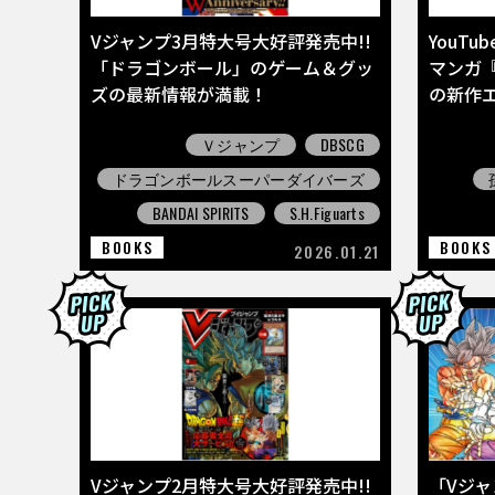
Vジャンプ3月特大号大好評発売中!!
YouT
「ドラゴンボール」のゲーム＆グッ
マンガ『
ズの最新情報が満載！
の新作エ
Ｖジャンプ
DBSCG
ドラゴンボールスーパーダイバーズ
BANDAI SPIRITS
S.H.Figuarts
BOOKS
BOOKS
2026.01.21
Vジャンプ2月特大号大好評発売中!!
「Vジ