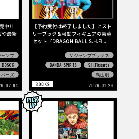
中!!
【予約受付は終了しました】ヒスト
ガや最新
リーブック＆可動フィギュアの豪華
セット『DRAGON BALL S.H.Fi...
ジャンプ
Ｖジャンプブックス
DBSCG
BANDAI SPIRITS
S.H.Figuarts
イバーズ
鳥山明
BOOKS
26.02.04
2026.01.26