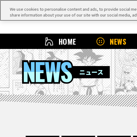
We use cookies to personalise content and ads, to provide social medi
share information about your use of our site with our social media, ad
HOME
NEWS
NEWS
ニュース