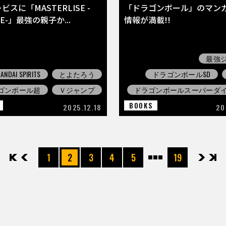
スに「MASTERLISE -
「ドラゴンボール」のマン
DE-」最強の親子か...
情報が満載!!
最強
ANDAI SPIRITS
とよたろう
ドラゴンボールSD
ゴンボール超
Ｖジャンプ
ドラゴンボールスーパーダ
BOOKS
2025.12.18
20
先頭
前へ
1
2
3
4
5
19
次へ
最後