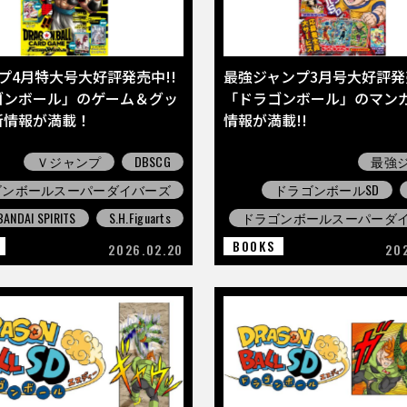
プ4月特大号大好評発売中!!
最強ジャンプ3月号大好評発売
ゴンボール」のゲーム＆グッ
「ドラゴンボール」のマン
新情報が満載！
情報が満載!!
Ｖジャンプ
DBSCG
最強
ゴンボールスーパーダイバーズ
ドラゴンボールSD
BANDAI SPIRITS
S.H.Figuarts
ドラゴンボールスーパーダ
BOOKS
2026.02.20
20