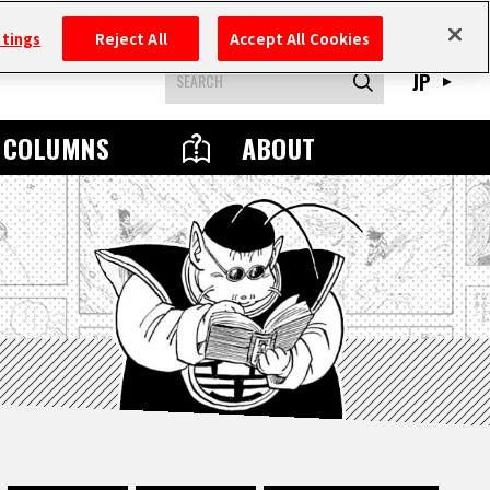
ttings
Reject All
Accept All Cookies
JP
COLUMNS
ABOUT