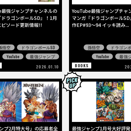
ube最強ジャンプチャンネルの
YouTube最強ジャンプチ
ドラゴンボールSD』！1月
マンガ『ドラゴンボールSD
ピソード更新情報!!
作EP#93～94 イッキ読み...
孫悟空
ドラゴンボールSD
孫悟空
ドラゴンボ
YouTube
最強ジャンプ
YouTube
最強
BOOKS
2026.01.10
20
ャンプ2月特大号」の応募者全
最強ジャンプ1月号大好評発売