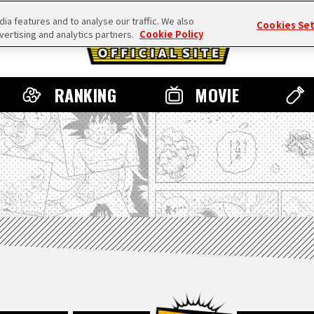
a features and to analyse our traffic. We also
Cookies Se
vertising and analytics partners.
Cookie Policy
RANKING
MOVIE